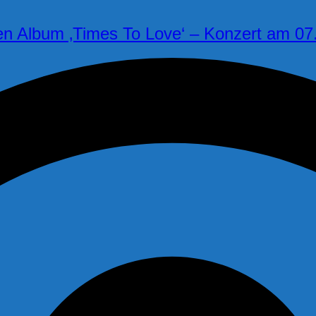
n Album ‚Times To Love‘ – Konzert am 07.