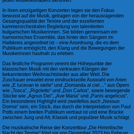
jeden Musikliebhabers berühren.
In ihren einzigartigen Konzerten legen sie den Fokus
bewusst auf die Musik, getragen von der herausragenden
Gesangsqualität der Tenöre und der exzellenten
kammerorchestralen Begleitung von talentierten
bulgarischen Musikerinnen. Sie bilden gemeinsam ein
harmonisches Ensemble, das hinter den Sängern im
Halbkreis angeordnet ist – eine Anordnung, die es dem
Publikum ermöglicht, den Klang und die Bewegungen der
Musikerinnen hautnah zu erleben.
Das festliche Programm vereint die Höhepunkte der
klassischen Musik mit den vertrauten Klängen der
bekanntesten Weihnachtslieder aus aller Welt. Die
Zuschauer erwartet eine eindrucksvolle Auswahl von Arien
wie „E lucevan le stelle“ und „Domanda al ciel…“ aus Opern
wie „Tosca“, „Rigoletto“ und „Don Carlos“, sowie bewegende
Stücke wie „Agnus Dei“, „Ave Maria“ und „Panis angelicus“.
Ein besonderes Highlight wird zweifellos auch „Nessun
Dorma“ sein, ein Stück, das durch die Interpretation von Paul
Potts einem breiten Publikum vertraut ist und eine Brücke
zwischen Jung und Alt, Klassik und populärer Musik schlägt.
Die musikalische Reise der Konzerttour „Die Himmlische
Nacht der Tenöre“ führt sie von Dezember 2023 bis Februar