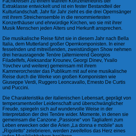
Fachkreisen zu einem wahren Konzerterlebnis der
Extraklasse entwickelt und ist ein fester Bestandteil der
Kulturlandschaft. Jahr für Jahr zieht es die drei Opernsänger
mit ihrem Streichensemble in die renommiertesten
Konzerthäuser und ehrwürdige Kirchen, wo sie mit ihrer
Musik Menschen jeden Alters und Herkunft ansprechen.
Die musikalische Reise führt sie in diesem Jahr nach Bella
Italia, dem Mutterland großer Opernkomponisten. In einer
fesselnden und mitreißenden, zweistündigen Show nehmen
drei herausragende Tenöre (alternierend Georgios
Filadelfefs, Aleksandar Krounev, Georgi Dinev, Yvailo
Yovchev und weitere) gemeinsam mit ihrem
Kammerorchester das Publikum mit auf eine musikalische
Reise durch die Werke von großen Komponisten wie
Giuseppe Verdi, Ruggero Leoncavallo, Ernesto De Curtis
und Puccini.
Die Charakteristika der italienischen Lebensart, geprägt von
temperamentvoller Leidenschaft und überschwänglicher
Freude, spiegeln sich auf wundervolle Weise in der
Interpretation der drei Tenöre wider. Momente, in denen sie
gemeinsam die Canzone „Passione“ von Tagliaferri zum
Leben erwecken oder die Arien „La donna e mobile“ aus
„Rigoletto“ zelebrieren, werden zweifellos das Herz eines