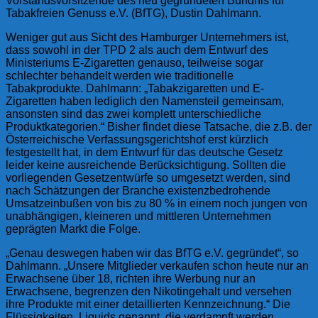
Vorstandsvorsitzende des neu gegründeten Bündnis für
Tabakfreien Genuss e.V. (BfTG), Dustin Dahlmann.
Weniger gut aus Sicht des Hamburger Unternehmers ist,
dass sowohl in der TPD 2 als auch dem Entwurf des
Ministeriums E-Zigaretten genauso, teilweise sogar
schlechter behandelt werden wie traditionelle
Tabakprodukte. Dahlmann: „Tabakzigaretten und E-
Zigaretten haben lediglich den Namensteil gemeinsam,
ansonsten sind das zwei komplett unterschiedliche
Produktkategorien.“ Bisher findet diese Tatsache, die z.B. der
Österreichische Verfassungsgerichtshof erst kürzlich
festgestellt hat, in dem Entwurf für das deutsche Gesetz
leider keine ausreichende Berücksichtigung. Sollten die
vorliegenden Gesetzentwürfe so umgesetzt werden, sind
nach Schätzungen der Branche existenzbedrohende
Umsatzeinbußen von bis zu 80 % in einem noch jungen von
unabhängigen, kleineren und mittleren Unternehmen
geprägten Markt die Folge.
„Genau deswegen haben wir das BfTG e.V. gegründet“, so
Dahlmann. „Unsere Mitglieder verkaufen schon heute nur an
Erwachsene über 18, richten ihre Werbung nur an
Erwachsene, begrenzen den Nikotingehalt und versehen
ihre Produkte mit einer detaillierten Kennzeichnung.“ Die
Flüssigkeiten, Liquids genannt, die verdampft werden,