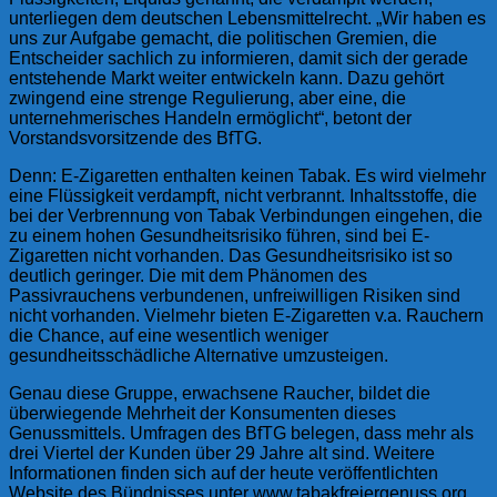
unterliegen dem deutschen Lebensmittelrecht. „Wir haben es
uns zur Aufgabe gemacht, die politischen Gremien, die
Entscheider sachlich zu informieren, damit sich der gerade
entstehende Markt weiter entwickeln kann. Dazu gehört
zwingend eine strenge Regulierung, aber eine, die
unternehmerisches Handeln ermöglicht“, betont der
Vorstandsvorsitzende des BfTG.
Denn: E-Zigaretten enthalten keinen Tabak. Es wird vielmehr
eine Flüssigkeit verdampft, nicht verbrannt. Inhaltsstoffe, die
bei der Verbrennung von Tabak Verbindungen eingehen, die
zu einem hohen Gesundheitsrisiko führen, sind bei E-
Zigaretten nicht vorhanden. Das Gesundheitsrisiko ist so
deutlich geringer. Die mit dem Phänomen des
Passivrauchens verbundenen, unfreiwilligen Risiken sind
nicht vorhanden. Vielmehr bieten E-Zigaretten v.a. Rauchern
die Chance, auf eine wesentlich weniger
gesundheitsschädliche Alternative umzusteigen.
Genau diese Gruppe, erwachsene Raucher, bildet die
überwiegende Mehrheit der Konsumenten dieses
Genussmittels. Umfragen des BfTG belegen, dass mehr als
drei Viertel der Kunden über 29 Jahre alt sind. Weitere
Informationen finden sich auf der heute veröffentlichten
Website des Bündnisses unter www.tabakfreiergenuss.org.