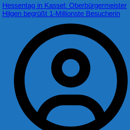
Hessentag in Kassel: Oberbürgermeister
Hilgen begrüßt 1-Millionste Besucherin