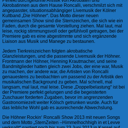
Perfekt durchgeführte Artistik von Akrobaten und
Akrobatinnen aus dem Hause Roncalli, verschmilzt sich mit
angepasster, situationsabhängiger Livemusik der Kölner
Kultband „Die Höhner“. Das Motto dieser neuen
gemeinsamen Show sind die Sternzeichen, die sich wie ein
Faden, durch die gesamte Vorstellung ziehen. Mal laut, mal
leise, rockig stimmungsvoll oder gefühlvoll getragen, bei der
Premiere gab es eine abgestimmte und sich ergänzende
Liaison aus Musik und Manege zu bestaunen.
Jedem Tierkreiszeichen folgten akrobatische
Glanzleistungen, und die passende Livemusik der Höhner.
Frontmann der Höhner, Henning Krautmacher, und seine
Bandmitglieder hatten gleich zwei Jobs, der eine war, Musik
zu machen, der andere war, die Artisten von Roncalli
genauestens zu beobachten um passend zu der Artistik den
musikalischen Background zu geben. Mal schnell, mal
langsam, mal laut, mal leise. Diese „Doppelbelastung“ ist bei
der Premiere perfekt gelungen und die begeisterten
Zuschauer forderten Zugaben, bevor im angrenzenden
Gastronomiezelt weiter Kölsch getrunken wurde. Auch für
das leibliche Wohl gab es ausreichende Abwechslung.
Die Höhner Rockin‘ Roncalli Show 2013 mit neuen Songs
und dem Motto „SternZeiten –Himmelhochhigh in et Levve
verknallt“ gastiert noch bis zum 23.Juni 2013 in Kassel auf