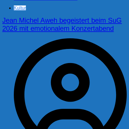
Kultur
Jean Michel Aweh begeistert beim SuG
2026 mit emotionalem Konzertabend