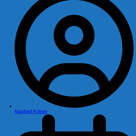
Manfred Kittner