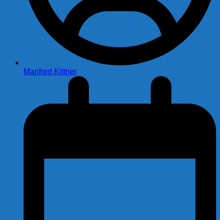
Manfred Kittner