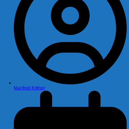
Manfred Kittner