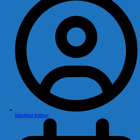
Manfred Kittner