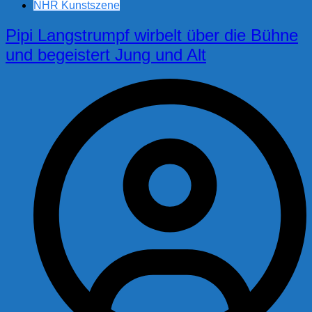
NHR Kunstszene
Pipi Langstrumpf wirbelt über die Bühne
und begeistert Jung und Alt