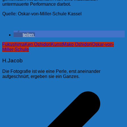
untermauerte Performance darbot.
Quelle: Oskar-von-Miller-Schule Kassel
teilen
Fukushima
Ken Oshidori
Kunst
Mako Oshidori
Oskar-von-
Miller-Schule
H.Jacob
Die Fotografie ist wie eine Perle, erst aneinander
aufgeschnürt, ergeben sie ein Ganzes.
Beitragsnavigation