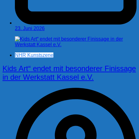
23. Juni 2026
NHR Kunstszene
Kids Art“ endet mit besonderer Finissage
in der Werkstatt Kassel e.V.