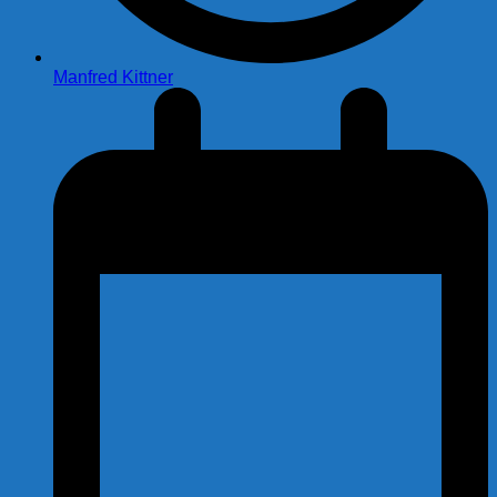
Manfred Kittner