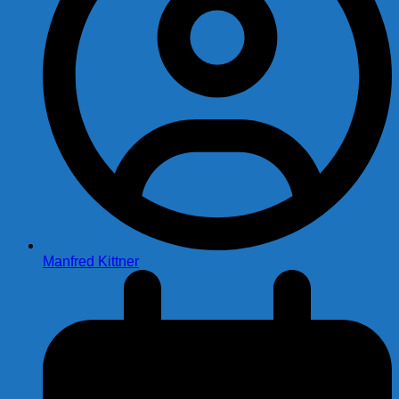
Manfred Kittner