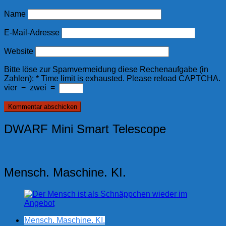
Name
E-Mail-Adresse
Website
Bitte löse zur Spamvermeidung diese Rechenaufgabe (in
Zahlen):
*
Time limit is exhausted. Please reload CAPTCHA.
vier
−
zwei
=
DWARF Mini Smart Telescope
Mensch. Maschine. KI.
Mensch. Maschine. KI.