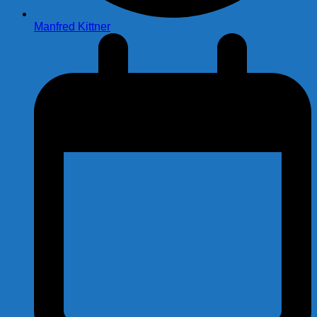
Manfred Kittner