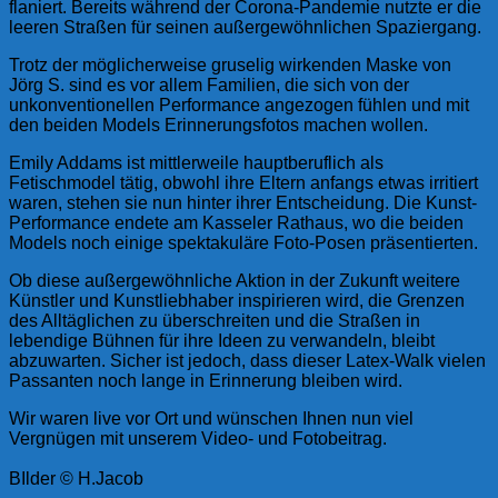
flaniert. Bereits während der Corona-Pandemie nutzte er die
leeren Straßen für seinen außergewöhnlichen Spaziergang.
Trotz der möglicherweise gruselig wirkenden Maske von
Jörg S. sind es vor allem Familien, die sich von der
unkonventionellen Performance angezogen fühlen und mit
den beiden Models Erinnerungsfotos machen wollen.
Emily Addams ist mittlerweile hauptberuflich als
Fetischmodel tätig, obwohl ihre Eltern anfangs etwas irritiert
waren, stehen sie nun hinter ihrer Entscheidung. Die Kunst-
Performance endete am Kasseler Rathaus, wo die beiden
Models noch einige spektakuläre Foto-Posen präsentierten.
Ob diese außergewöhnliche Aktion in der Zukunft weitere
Künstler und Kunstliebhaber inspirieren wird, die Grenzen
des Alltäglichen zu überschreiten und die Straßen in
lebendige Bühnen für ihre Ideen zu verwandeln, bleibt
abzuwarten. Sicher ist jedoch, dass dieser Latex-Walk vielen
Passanten noch lange in Erinnerung bleiben wird.
Wir waren live vor Ort und wünschen Ihnen nun viel
Vergnügen mit unserem Video- und Fotobeitrag.
BIlder © H.Jacob