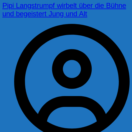
Pipi Langstrumpf wirbelt über die Bühne
und begeistert Jung und Alt