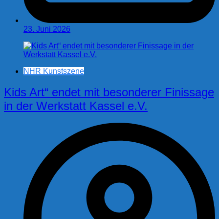
23. Juni 2026
NHR Kunstszene
Kids Art“ endet mit besonderer Finissage
in der Werkstatt Kassel e.V.