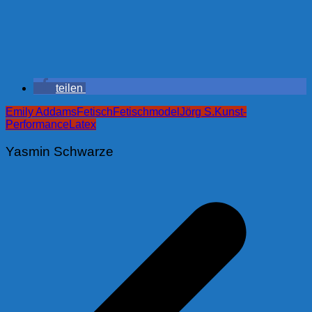
teilen
Emily Addams
Fetisch
Fetischmodel
Jörg S.
Kunst-
Performance
Latex
Yasmin Schwarze
Beitragsnavigation