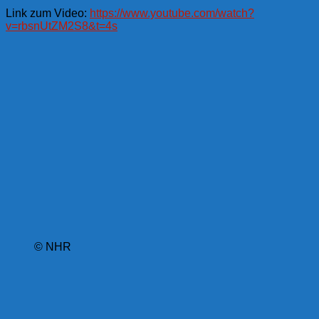
Link zum Video:
https://www.youtube.com/watch?
v=rbsnUtZM2S8&t=4s
© NHR