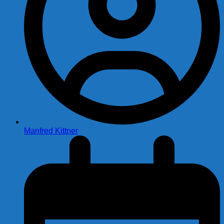
Manfred Kittner