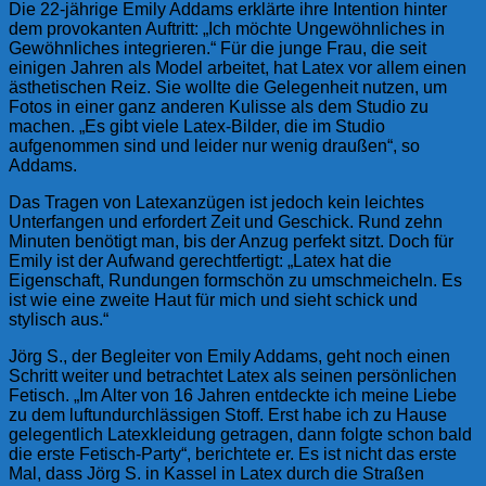
Die 22-jährige Emily Addams erklärte ihre Intention hinter
dem provokanten Auftritt: „Ich möchte Ungewöhnliches in
Gewöhnliches integrieren.“ Für die junge Frau, die seit
einigen Jahren als Model arbeitet, hat Latex vor allem einen
ästhetischen Reiz. Sie wollte die Gelegenheit nutzen, um
Fotos in einer ganz anderen Kulisse als dem Studio zu
machen. „Es gibt viele Latex-Bilder, die im Studio
aufgenommen sind und leider nur wenig draußen“, so
Addams.
Das Tragen von Latexanzügen ist jedoch kein leichtes
Unterfangen und erfordert Zeit und Geschick. Rund zehn
Minuten benötigt man, bis der Anzug perfekt sitzt. Doch für
Emily ist der Aufwand gerechtfertigt: „Latex hat die
Eigenschaft, Rundungen formschön zu umschmeicheln. Es
ist wie eine zweite Haut für mich und sieht schick und
stylisch aus.“
Jörg S., der Begleiter von Emily Addams, geht noch einen
Schritt weiter und betrachtet Latex als seinen persönlichen
Fetisch. „Im Alter von 16 Jahren entdeckte ich meine Liebe
zu dem luftundurchlässigen Stoff. Erst habe ich zu Hause
gelegentlich Latexkleidung getragen, dann folgte schon bald
die erste Fetisch-Party“, berichtete er. Es ist nicht das erste
Mal, dass Jörg S. in Kassel in Latex durch die Straßen