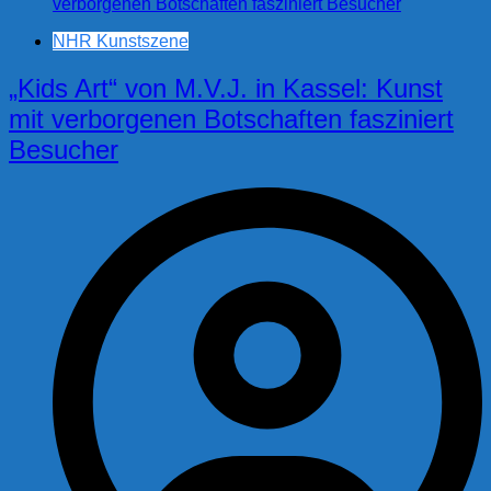
NHR Kunstszene
„Kids Art“ von M.V.J. in Kassel: Kunst
mit verborgenen Botschaften fasziniert
Besucher