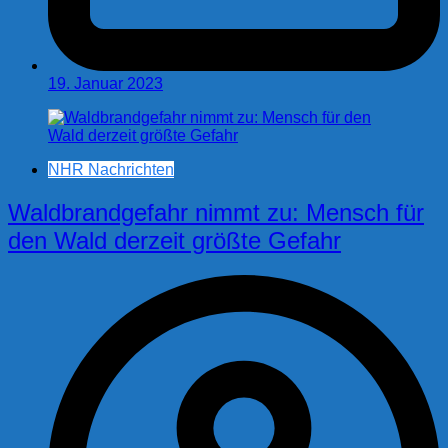
19. Januar 2023
NHR Nachrichten
Waldbrandgefahr nimmt zu: Mensch für
den Wald derzeit größte Gefahr