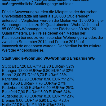
außergewöhnliche Studiengänge anbieten.
Für die Auswertung wurden die Mietpreise der deutschen
Universitätsstädte mit mehr als 20.000 Studierenden
untersucht. Verglichen wurden die Mieten von 13.000 Single-
Wohnungen mit bis zu 40 Quadratmetern Wohnfläche und
85.000 WG-Wohnungen mit einer Fläche von 80 bis 120
Quadratmetern. Die Preise geben den Median der
Kaltmieten bei neu zu vermietenden Wohnungen wieder, die
zwischen September 2014 und Februar 2015 auf
immowelt.de angeboten wurden. Der Median ist der mittlere
Wert der Angebotspreise.
Stadt Single-Wohnung WG-Wohnung Ersparnis WG
Stuttgart 17,20 EUR/m² 11,70 EUR/m² 32%
Erlangen 13,00 EUR/m² 8,80 EUR/m² 32%
Bonn 12,00 EUR/m² 8,70 EUR/m² 28%
Karlsruhe 12,20 EUR/m² 8,90 EUR/m² 27%
Trier 10,50 EUR/m² 7,70 EUR/m² 27%
Paderborn 8,50 EUR/m² 6,40 EUR/m² 25%
Bielefeld 7,90 EUR/m² 6,00 EUR/m² 24%
Augsburg 10,70 EUR/m² 8,20 EUR/m² 23%
Bremen 9,00 EUR/m² 6,90 EUR/m² 23%
Halle 7,10 EUR/m² 5,50 EUR/m² 23%