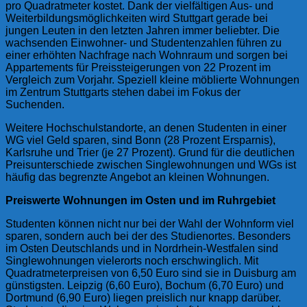
pro Quadratmeter kostet. Dank der vielfältigen Aus- und
Weiterbildungsmöglichkeiten wird Stuttgart gerade bei
jungen Leuten in den letzten Jahren immer beliebter. Die
wachsenden Einwohner- und Studentenzahlen führen zu
einer erhöhten Nachfrage nach Wohnraum und sorgen bei
Appartements für Preissteigerungen von 22 Prozent im
Vergleich zum Vorjahr. Speziell kleine möblierte Wohnungen
im Zentrum Stuttgarts stehen dabei im Fokus der
Suchenden.
Weitere Hochschulstandorte, an denen Studenten in einer
WG viel Geld sparen, sind Bonn (28 Prozent Ersparnis),
Karlsruhe und Trier (je 27 Prozent). Grund für die deutlichen
Preisunterschiede zwischen Singlewohnungen und WGs ist
häufig das begrenzte Angebot an kleinen Wohnungen.
Preiswerte Wohnungen im Osten und im Ruhrgebiet
Studenten können nicht nur bei der Wahl der Wohnform viel
sparen, sondern auch bei der des Studienortes. Besonders
im Osten Deutschlands und in Nordrhein-Westfalen sind
Singlewohnungen vielerorts noch erschwinglich. Mit
Quadratmeterpreisen von 6,50 Euro sind sie in Duisburg am
günstigsten. Leipzig (6,60 Euro), Bochum (6,70 Euro) und
Dortmund (6,90 Euro) liegen preislich nur knapp darüber.