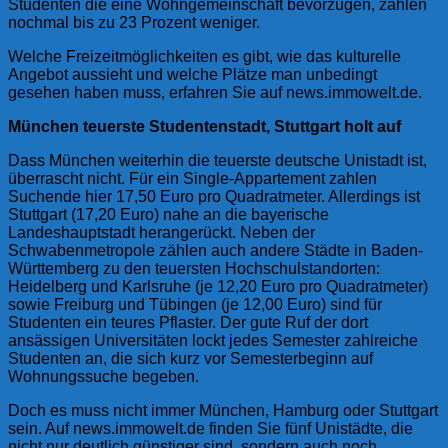
Studenten die eine Wohngemeinschaft bevorzugen, zahlen
nochmal bis zu 23 Prozent weniger.
Welche Freizeitmöglichkeiten es gibt, wie das kulturelle
Angebot aussieht und welche Plätze man unbedingt
gesehen haben muss, erfahren Sie auf news.immowelt.de.
München teuerste Studentenstadt, Stuttgart holt auf
Dass München weiterhin die teuerste deutsche Unistadt ist,
überrascht nicht. Für ein Single-Appartement zahlen
Suchende hier 17,50 Euro pro Quadratmeter. Allerdings ist
Stuttgart (17,20 Euro) nahe an die bayerische
Landeshauptstadt herangerückt. Neben der
Schwabenmetropole zählen auch andere Städte in Baden-
Württemberg zu den teuersten Hochschulstandorten:
Heidelberg und Karlsruhe (je 12,20 Euro pro Quadratmeter)
sowie Freiburg und Tübingen (je 12,00 Euro) sind für
Studenten ein teures Pflaster. Der gute Ruf der dort
ansässigen Universitäten lockt jedes Semester zahlreiche
Studenten an, die sich kurz vor Semesterbeginn auf
Wohnungssuche begeben.
Doch es muss nicht immer München, Hamburg oder Stuttgart
sein. Auf news.immowelt.de finden Sie fünf Unistädte, die
nicht nur deutlich günstiger sind, sondern auch noch