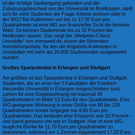
Ist der richtige Studiengang gefunden und der
Zulassungsbescheid von der Universität im Briefkasten, stellt
sich für viele Studenten die Frage: Alleine wohnen oder in
der WG? Bei Kaltmieten von bis zu 17,50 Euro pro
Quadratmeter ist eine WG aus finanzieller Sicht die bessere
Wahl. So können Studierende bis zu 32 Prozent der
Mietkosten sparen. Das zeigt der „Mietpreis-Check
Unistädte“ von immowelt.de, einem der führenden
Immobilienportale, für den die Angebots-Kaltmieten in
Unistädten mit mehr als 20.000 Studierenden ausgewertet
wurden.
Großes Sparpotential in Erlangen und Stuttgart
Am größten ist das Sparpotential in Erlangen und Stuttgart.
Studenten, die an einer der 5 Fakultäten der Friedrich-
Alexander-Universität in Erlangen eingeschrieben sind,
zahlen für eine Singlewohnung mit maximal 40
Quadratmetern im Mittel 13 Euro für den Quadratmeter. Eine
WG-geeignete Wohnung in einer Größe von 80 bis 120
Quadratmetern kostet hingegen nur 8,80 Euro pro
Quadratmeter. Das bedeutet eine Ersparnis von 32 Prozent –
und damit genauso viel wie in Stuttgart. Hier ist eine WG-
taugliche Bleibe für 11,70 Euro pro Quadratmeter zu
bekommen, während ein 1-Zimmer-Appartement 17,20 Euro