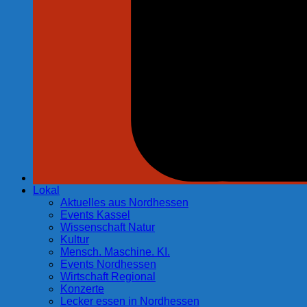
Lokal
Aktuelles aus Nordhessen
Events Kassel
Wissenschaft Natur
Kultur
Mensch. Maschine. KI.
Events Nordhessen
Wirtschaft Regional
Konzerte
Lecker essen in Nordhessen