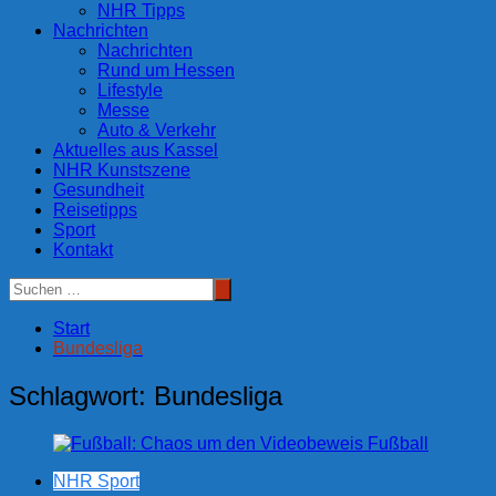
NHR Tipps
Nachrichten
Nachrichten
Rund um Hessen
Lifestyle
Messe
Auto & Verkehr
Aktuelles aus Kassel
NHR Kunstszene
Gesundheit
Reisetipps
Sport
Kontakt
Start
Bundesliga
Schlagwort:
Bundesliga
NHR Sport