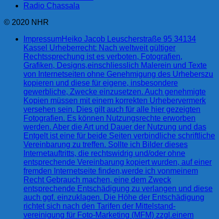
Radio Chassala
© 2020 NHR
Impressum
Heiko Jacob Leuscherstraße 95 34134
Kassel Urheberrecht: Nach weltweit gültiger
Rechtssprechung ist es verboten, Fotografien,
Grafiken, Designs,einschliesslich Malerein und Texte
von Internetseiten ohne Genehmigung des Urheberszu
kopieren und diese für eigene, insbesondere
gewerbliche, Zwecke einzusetzen. Auch genehmigte
Kopien müssen mit einem korrekten Urhebervermerk
versehen sein. Dies gilt auch für alle hier gezeigten
Fotografien. Es können Nutzungsrechte erworben
werden. Aber die Art und Dauer der Nutzung und das
Entgelt ist eine für beide Seiten verbindliche schriftliche
Vereinbarung zu treffen. Sollte ich Bilder dieses
Internetauftritts, die rechtswidrig und/oder ohne
entsprechende Vereinbarung kopiert wurden, auf einer
fremden Internetseite finden,werde ich vonmeinem
Recht Gebrauch machen, eine dem Zweck
entsprechende Entschädigung zu verlangen und diese
auch ggf. einzuklagen. Die Höhe der Entschädigung
richtet sich nach den Tarifen der Mittelstand-
vereinigung für Foto-Marketing (MFM) zzgl.einem