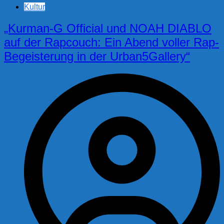
Kultur
„Kurman-G Official und NOAH DIABLO
auf der Rapcouch: Ein Abend voller Rap-
Begeisterung in der Urban5Gallery“