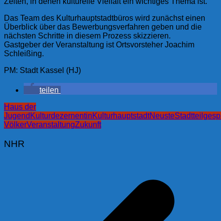
Zeiten, in denen kulturelle Vielfalt ein wichtiges Thema ist.
Das Team des Kulturhauptstadtbüros wird zunächst einen
Überblick über das Bewerbungsverfahren geben und die
nächsten Schritte in diesem Prozess skizzieren.
Gastgeber der Veranstaltung ist Ortsvorsteher Joachim
Schleißing.
PM: Stadt Kassel (HJ)
teilen
Haus der
Jugend
Kulturdezernentin
Kulturhauptstadt
Neuste
Stadtteilges
Völker
Veranstaltung
Zukunft
NHR
Beitragsnavigation