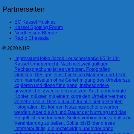
Partnerseiten
EC Kassel Huskies
Kassel Spotting Forum
Nordhessen-Blende
Radio Chassala
© 2020 NHR
Impressum
Heiko Jacob Leuscherstraße 95 34134
Kassel Urheberrecht: Nach weltweit gültiger
Rechtssprechung ist es verboten, Fotografien,
Grafiken, Designs,einschliesslich Malerein und Texte
von Internetseiten ohne Genehmigung des Urheberszu
kopieren und diese für eigene, insbesondere
gewerbliche, Zwecke einzusetzen. Auch genehmigte
Kopien müssen mit einem korrekten Urhebervermerk
versehen sein. Dies gilt auch für alle hier gezeigten
Fotografien. Es können Nutzungsrechte erworben
werden. Aber die Art und Dauer der Nutzung und das
Entgelt ist eine für beide Seiten verbindliche schriftliche
Vereinbarung zu treffen. Sollte ich Bilder dieses
Internetauftritts, die rechtswidrig und/oder ohne
entsprechende Vereinbarung kopiert wurden, auf einer