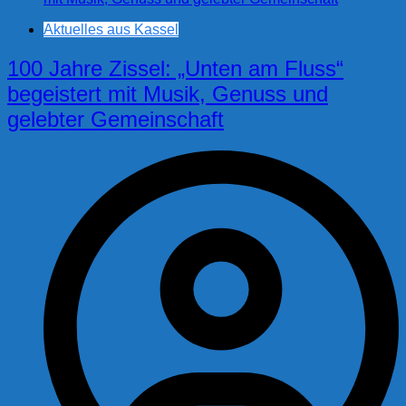
Aktuelles aus Kassel
100 Jahre Zissel: „Unten am Fluss“
begeistert mit Musik, Genuss und
gelebter Gemeinschaft