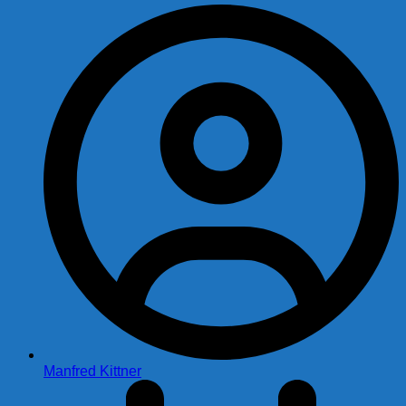
Manfred Kittner