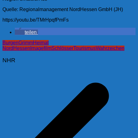
Quelle: Regionalmanagement NordHessen GmbH (JH)
https://youtu.be/TMrHpqfPmFs
teilen
Burgen
GrimmHeimat
NordHessen
Imagefilm
Schlösser
Tourismus
Wahrzeichen
NHR
Beitragsnavigation