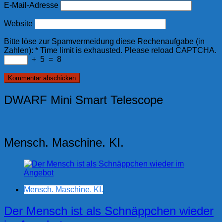
E-Mail-Adresse
Website
Bitte löse zur Spamvermeidung diese Rechenaufgabe (in
Zahlen):
*
Time limit is exhausted. Please reload CAPTCHA.
+
5
=
8
DWARF Mini Smart Telescope
Mensch. Maschine. KI.
Mensch. Maschine. KI.
Der Mensch ist als Schnäppchen wieder