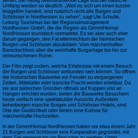
sehen, die häufig beeindruckende Lage und der bauliche
Umfang werden so deutlich. „Weil es sich um einen kurzen
Imagefilm handelt, sind natürlich nicht alle Burgen und
Schlösser in Nordhessen zu sehen“, sagt Ute Schulte,
Leitung Tourismus bei der Regionalmanagement
Nordhessen GmbH, die die Region als GrimmHeimat
NordHessen touristisch vermarktet. Es sei aber auch eher
darum gegangen, den Facettenreichtum der heimischen
Burgen und Schlösser abzubilden: Vom märchenhaften
Barockschloss über die wehrhafte Burganlage bis hin zur
verwunschenen Ruine.
Der Film zeigt zudem, welche Erlebnisse mit einem Besuch
der Burgen und Schlösser verbunden sein können. So öffnen
die historischen Bauwerke ein Fenster zu vergangenen
Zeiten, Mittelalter oder barocke Pracht werden erlebbar. Da
sie aus taktischen Gründen oftmals auf Kuppen und an
Hängen errichtet wurden, bieten die Bauwerke Besuchern
heute vielfach eine spektakuläre Aussicht. Außerdem
beherbergen manche Burgen und Schlösser Hotels, sind
Orte der Gastlichkeit oder bieten eine Kulisse für
märchenhafte Hochzeiten.
In der GrimmHeimat NordHessen haben vor etwa einem Jahr
21 Burgen und Schlösser eine Kooperation gegründet, mit
dem Ziel gemeinsam um Besucher zu werben. Unter