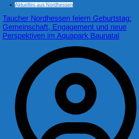
Aktuelles aus Nordhessen
Taucher Nordhessen feiern Geburtstag:
Gemeinschaft, Engagement und neue
Perspektiven im Aquapark Baunatal