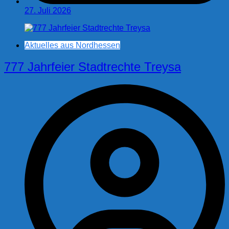
27. Juli 2026
Aktuelles aus Nordhessen
777 Jahrfeier Stadtrechte Treysa