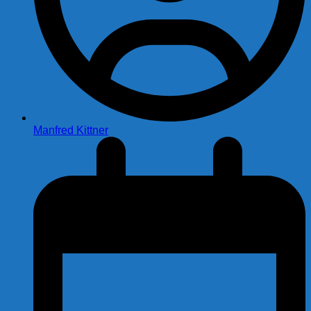
Manfred Kittner