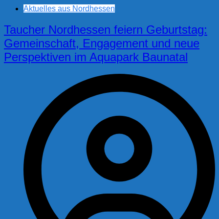
Aktuelles aus Nordhessen
Taucher Nordhessen feiern Geburtstag:
Gemeinschaft, Engagement und neue
Perspektiven im Aquapark Baunatal