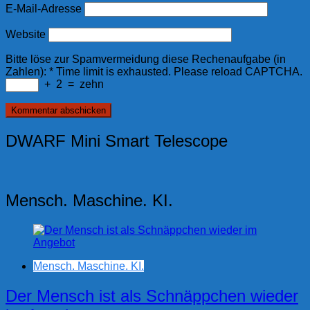
E-Mail-Adresse
Website
Bitte löse zur Spamvermeidung diese Rechenaufgabe (in
Zahlen):
*
Time limit is exhausted. Please reload CAPTCHA.
+
2
=
zehn
DWARF Mini Smart Telescope
Mensch. Maschine. KI.
Mensch. Maschine. KI.
Der Mensch ist als Schnäppchen wieder