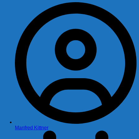
Manfred Kittner