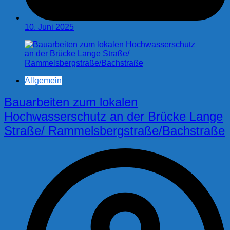
10. Juni 2025
Allgemein
Bauarbeiten zum lokalen
Hochwasserschutz an der Brücke Lange
Straße/ Rammelsbergstraße/Bachstraße