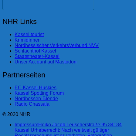
NHR Links
Kassel tourist
Krimidinner
Nordhessischer VerkehrsVerbund NVV
Schlachthof Kassel
Staatstheater-Kassel
Unser Account auf Mastodon
Partnerseiten
EC Kassel Huskies
Kassel Spotting Forum
Nordhessen-Blende
Radio Chassala
© 2020 NHR
Impressum
Heiko Jacob Leuscherstraße 95 34134
Kassel Urheberrecht: Nach weltweit gültiger
Rechtssprechung ist es verboten, Fotografien,