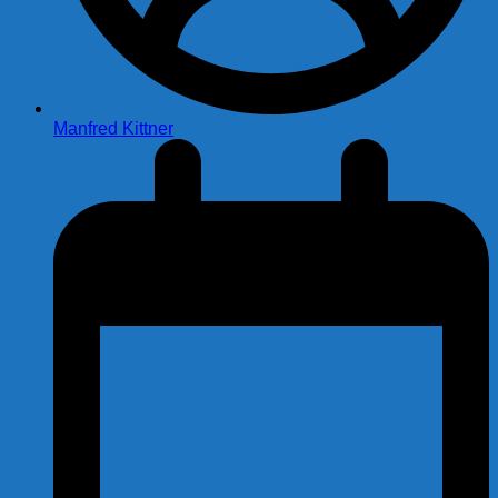
Manfred Kittner