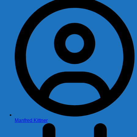
Manfred Kittner