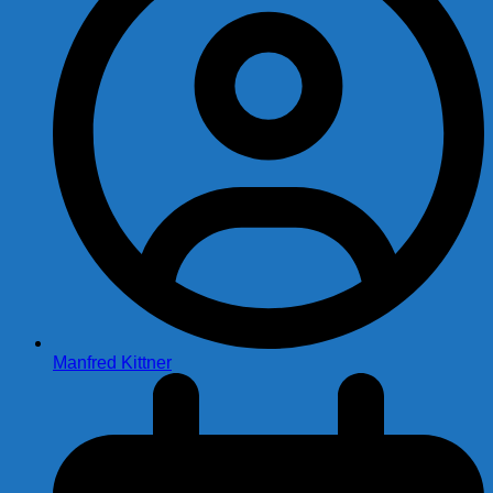
Manfred Kittner