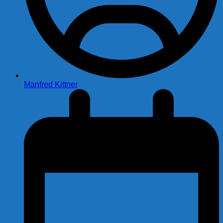
Manfred Kittner