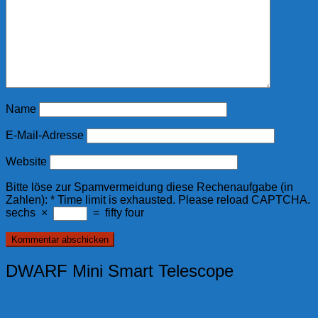
Name
E-Mail-Adresse
Website
Bitte löse zur Spamvermeidung diese Rechenaufgabe (in
Zahlen):
*
Time limit is exhausted. Please reload CAPTCHA.
sechs
×
=
fifty four
DWARF Mini Smart Telescope