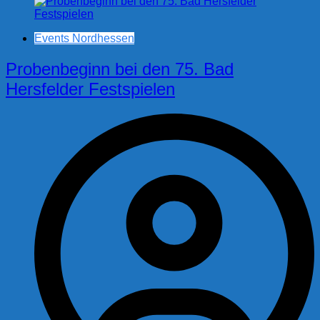
Events Nordhessen
Probenbeginn bei den 75. Bad
Hersfelder Festspielen