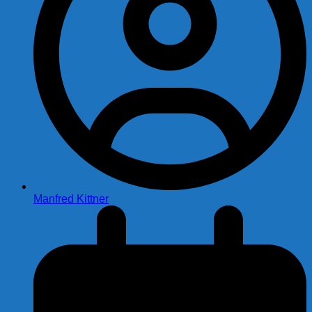
Manfred Kittner