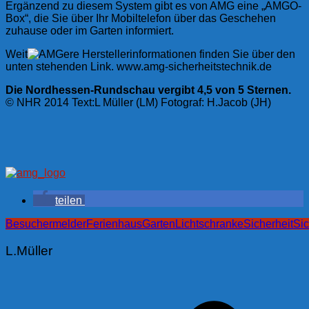
Ergänzend zu diesem System gibt es von AMG eine „AMGO-
Box“, die Sie über Ihr Mobiltelefon über das Geschehen
zuhause oder im Garten informiert.
Weit
ere Herstellerinformationen finden Sie über den
unten stehenden Link. www.amg-sicherheitstechnik.de
Die Nordhessen-Rundschau vergibt 4,5 von 5 Sternen.
© NHR 2014 Text:L Müller (LM) Fotograf: H.Jacob (JH)
teilen
Besuchermelder
Ferienhaus
Garten
Lichtschranke
Sicherheit
Sic
L.Müller
Beitragsnavigation