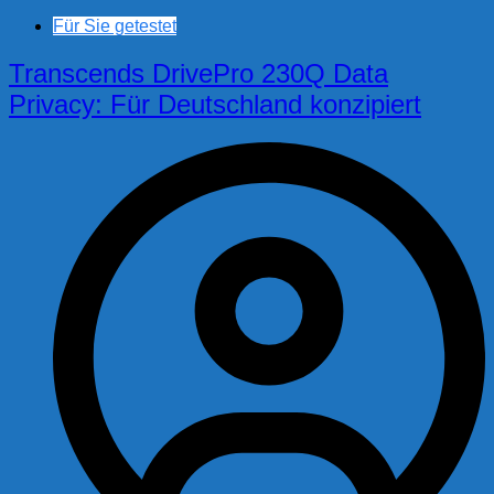
Für Sie getestet
Transcends DrivePro 230Q Data
Privacy: Für Deutschland konzipiert