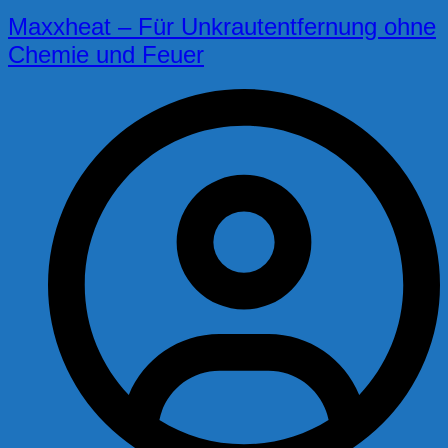
Maxxheat – Für Unkrautentfernung ohne
Chemie und Feuer