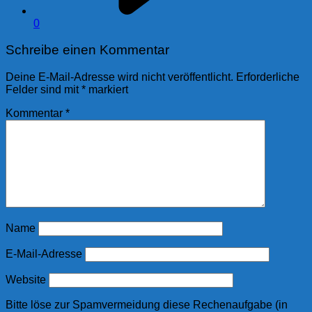
0
Schreibe einen Kommentar
Deine E-Mail-Adresse wird nicht veröffentlicht.
Erforderliche
Felder sind mit
*
markiert
Kommentar
*
Name
E-Mail-Adresse
Website
Bitte löse zur Spamvermeidung diese Rechenaufgabe (in