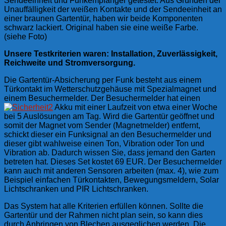
Sendeeinheit und Funkempfänger getestet. Aus Gründen der
Unauffälligkeit der weißen Kontakte und der Sendeeinheit an
einer braunen Gartentür, haben wir beide Komponenten
schwarz lackiert. Original haben sie eine weiße Farbe.
(siehe Foto)
Unsere Testkriterien waren: Installation, Zuverlässigkeit,
Reichweite und Stromversorgung.
Die Gartentür-Absicherung per Funk besteht aus einem
Türkontakt im Wetterschutzgehäuse mit Spezialmagnet und
einem Besuchermelder. Der Besuchermelder hat einen
Akku mit einer Laufzeit von etwa einer Woche
bei 5 Auslösungen am Tag. Wird die Gartentür geöffnet und
somit der Magnet vom Sender (Magnetmelder) entfernt,
schickt dieser ein Funksignal an den Besuchermelder und
dieser gibt wahlweise einen Ton, Vibration oder Ton und
Vibration ab. Dadurch wissen Sie, dass jemand den Garten
betreten hat. Dieses Set kostet 69 EUR. Der Besuchermelder
kann auch mit anderen Sensoren arbeiten (max. 4), wie zum
Beispiel einfachen Türkontakten, Bewegungsmeldern, Solar
Lichtschranken und PIR Lichtschranken.
Das System hat alle Kriterien erfüllen können. Sollte die
Gartentür und der Rahmen nicht plan sein, so kann dies
durch Anbringen von Blechen ausgeglichen werden. Die