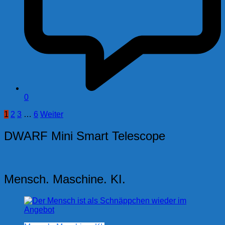
0
Seitennummerierung
1
2
3
…
6
Weiter
der
DWARF Mini Smart Telescope
Beiträge
Mensch. Maschine. KI.