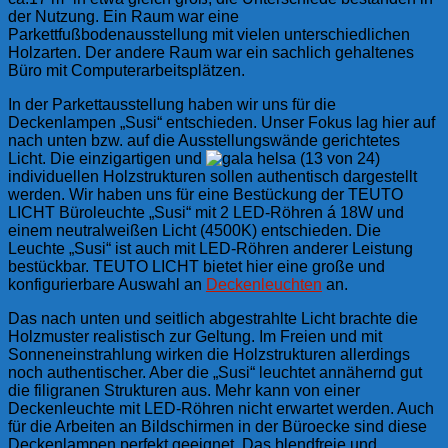
der Nutzung. Ein Raum war eine
Parkettfußbodenausstellung mit vielen unterschiedlichen
Holzarten. Der andere Raum war ein sachlich gehaltenes
Büro mit Computerarbeitsplätzen.
In der Parkettausstellung haben wir uns für die
Deckenlampen „Susi“ entschieden. Unser Fokus lag hier auf
nach unten bzw. auf die Ausstellungswände gerichtetes
Licht. Die einzigartigen und
individuellen Holzstrukturen sollen authentisch dargestellt
werden. Wir haben uns für eine Bestückung der TEUTO
LICHT Büroleuchte „Susi“ mit 2 LED-Röhren á 18W und
einem neutralweißen Licht (4500K) entschieden. Die
Leuchte „Susi“ ist auch mit LED-Röhren anderer Leistung
bestückbar. TEUTO LICHT bietet hier eine große und
konfigurierbare Auswahl an
Deckenleuchten
an.
Das nach unten und seitlich abgestrahlte Licht brachte die
Holzmuster realistisch zur Geltung. Im Freien und mit
Sonneneinstrahlung wirken die Holzstrukturen allerdings
noch authentischer. Aber die „Susi“ leuchtet annähernd gut
die filigranen Strukturen aus. Mehr kann von einer
Deckenleuchte mit LED-Röhren nicht erwartet werden. Auch
für die Arbeiten an Bildschirmen in der Büroecke sind diese
Deckenlampen perfekt geeignet. Das blendfreie und