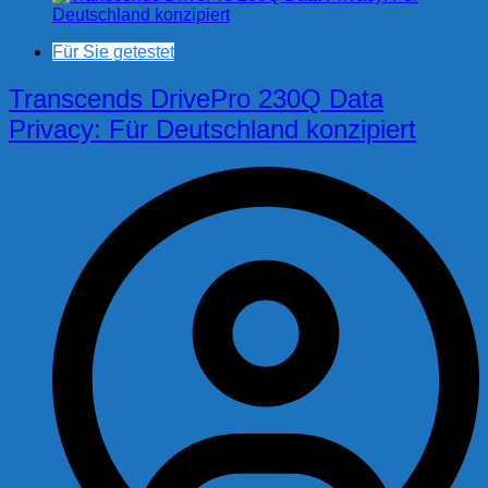
Für Sie getestet
Transcends DrivePro 230Q Data
Privacy: Für Deutschland konzipiert