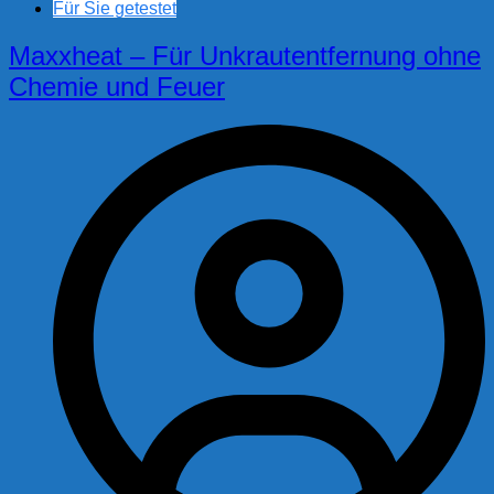
Für Sie getestet
Maxxheat – Für Unkrautentfernung ohne
Chemie und Feuer