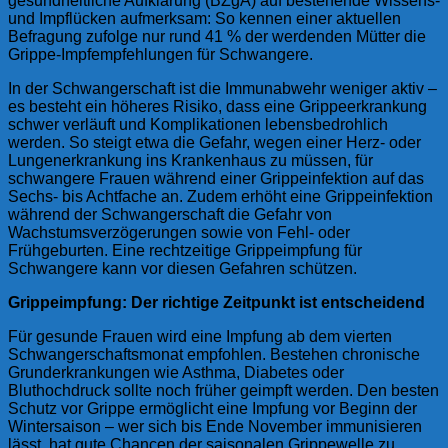
gesundheitliche Aufklärung (BZgA) auf bestehende Wissens-
und Impflücken aufmerksam: So kennen einer aktuellen
Befragung zufolge nur rund 41 % der werdenden Mütter die
Grippe-Impfempfehlungen für Schwangere.
In der Schwangerschaft ist die Immunabwehr weniger aktiv –
es besteht ein höheres Risiko, dass eine Grippeerkrankung
schwer verläuft und Komplikationen lebensbedrohlich
werden. So steigt etwa die Gefahr, wegen einer Herz- oder
Lungenerkrankung ins Krankenhaus zu müssen, für
schwangere Frauen während einer Grippeinfektion auf das
Sechs- bis Achtfache an. Zudem erhöht eine Grippeinfektion
während der Schwangerschaft die Gefahr von
Wachstumsverzögerungen sowie von Fehl- oder
Frühgeburten. Eine rechtzeitige Grippeimpfung für
Schwangere kann vor diesen Gefahren schützen.
Grippeimpfung: Der richtige Zeitpunkt ist entscheidend
Für gesunde Frauen wird eine Impfung ab dem vierten
Schwangerschaftsmonat empfohlen. Bestehen chronische
Grunderkrankungen wie Asthma, Diabetes oder
Bluthochdruck sollte noch früher geimpft werden. Den besten
Schutz vor Grippe ermöglicht eine Impfung vor Beginn der
Wintersaison – wer sich bis Ende November immunisieren
lässt, hat gute Chancen der saisonalen Grippewelle zu