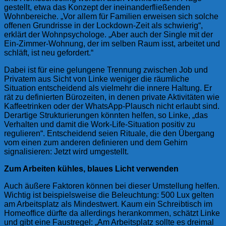
gestellt, etwa das Konzept der ineinanderfließenden
Wohnbereiche.
„Vor allem für Familien erweisen sich solche
offenen Grundrisse in der Lockdown-Zeit als schwierig“
,
erklärt der
Wohnpsychologe
.
„Aber auch der Single mit der
Ein-Zimmer-Wohnung, der im selben Raum isst, arbeitet und
schläft, ist neu gefordert.“
Dabei ist für eine gelungene
Trennung zwischen Job und
Privatem
aus Sicht von Linke weniger die räumliche
Situation entscheidend als vielmehr die innere Haltung. Er
rät zu definierten Bürozeiten, in denen private Aktivitäten wie
Kaffeetrinken oder der
WhatsApp-Plausch
nicht erlaubt sind.
Derartige Strukturierungen könnten helfen, so Linke,
„das
Verhalten und damit die Work-Life-Situation positiv zu
regulieren“
. Entscheidend seien Rituale, die den Übergang
vom einen zum anderen definieren und
dem Gehirn
signalisieren
: Jetzt wird umgestellt.
Zum Arbeiten kühles, blaues Licht verwenden
Auch äußere Faktoren können bei dieser Umstellung helfen.
Wichtig ist beispielsweise die
Beleuchtung
: 500 Lux gelten
am Arbeitsplatz als Mindestwert. Kaum ein Schreibtisch im
Homeoffice dürfte da allerdings herankommen, schätzt Linke
und gibt eine Faustregel:
„Am Arbeitsplatz sollte es dreimal