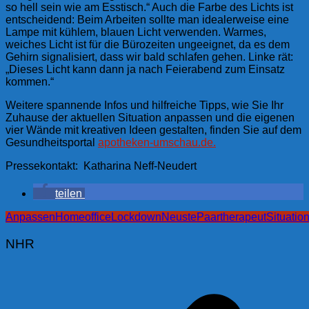
so hell sein wie am Esstisch.“
Auch die
Farbe des Lichts
ist
entscheidend: Beim Arbeiten sollte man idealerweise eine
Lampe mit kühlem, blauen Licht verwenden. Warmes,
weiches Licht ist für die
Bürozeiten
ungeeignet, da es dem
Gehirn signalisiert, dass wir bald schlafen gehen. Linke rät:
„Dieses Licht kann dann ja nach Feierabend zum Einsatz
kommen.“
Weitere
spannende Infos und hilfreiche Tipps
, wie Sie Ihr
Zuhause der aktuellen Situation anpassen und die eigenen
vier Wände mit
kreativen Ideen gestalten
, finden Sie auf dem
Gesundheitsportal
apotheken-umschau.de.
Pressekontakt: Katharina Neff-Neudert
teilen
Anpassen
Homeoffice
Lockdown
Neuste
Paartherapeut
Situatio
NHR
Beitragsnavigation