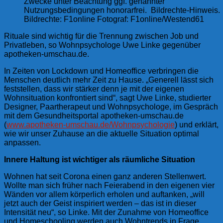
Zwecke unter Beachtung ggf. genannter
Nutzungsbedingungen honorarfrei. Bildrechte-Hinweis.
Bildrechte: F1online Fotograf: F1online/Westend61
Rituale sind wichtig für die Trennung zwischen Job und
Privatleben, so Wohnpsychologe Uwe Linke gegenüber
apotheken-umschau.de.
In Zeiten von Lockdown und Homeoffice verbringen die
Menschen deutlich mehr
Zeit zu Hause
.
„Generell lässt sich
feststellen, dass wir stärker denn je mit der eigenen
Wohnsituation konfrontiert sind“
, sagt Uwe Linke, studierter
Designer, Paartherapeut und Wohnpsychologe, im Gespräch
mit dem
Gesundheitsportal apotheken-umschau.de
(
www.apotheken-umschau.de/Wohnpsychologie
) und erklärt,
wie wir unser Zuhause an die aktuelle Situation optimal
anpassen.
Innere Haltung ist wichtiger als räumliche Situation
Wohnen hat seit Corona einen ganz anderen Stellenwert.
Wollte man sich früher nach
Feierabend
in den eigenen vier
Wänden vor allem körperlich erholen und auftanken,
„will
jetzt auch der Geist inspiriert werden – das ist in dieser
Intensität neu“
, so Linke. Mit der Zunahme von Homeoffice
und Homeschooling werden auch
Wohntrends
in Frage