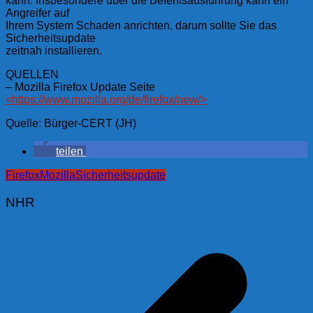
kann. Insbesondere über die Befehlsausführung kann ein
Angreifer auf
Ihrem System Schaden anrichten, darum sollte Sie das
Sicherheitsupdate
zeitnah installieren.
QUELLEN
– Mozilla Firefox Update Seite
<https://www.mozilla.org/de/firefox/new/>
Quelle: Bürger-CERT (JH)
teilen
Firefox
Mozilla
Sicherheitsupdate
NHR
Beitragsnavigation