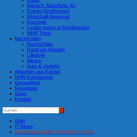
Kultur
Mensch. Maschine. KI.
Events Nordhessen
Wirtschaft Regional
Konzerte
Lecker essen in Nordhessen
NHR Tipps
Nachrichten
Nachrichten
Rund um Hessen
Lifestyle
Messe
Auto & Verkehr
Aktuelles aus Kassel
NHR Kunstszene
Gesundheit
Reisetipps
Sport
Kontakt
Start
IT News
Sicherheitsupdate für Mozilla Firefox