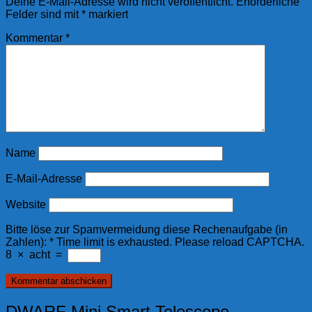
Deine E-Mail-Adresse wird nicht veröffentlicht.
Erforderliche
Felder sind mit
*
markiert
Kommentar
*
Name
E-Mail-Adresse
Website
Bitte löse zur Spamvermeidung diese Rechenaufgabe (in
Zahlen):
*
Time limit is exhausted. Please reload CAPTCHA.
8
×
acht
=
DWARF Mini Smart Telescope