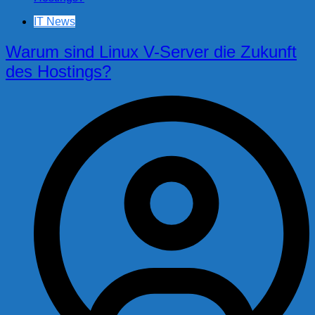
IT News
Warum sind Linux V-Server die Zukunft
des Hostings?