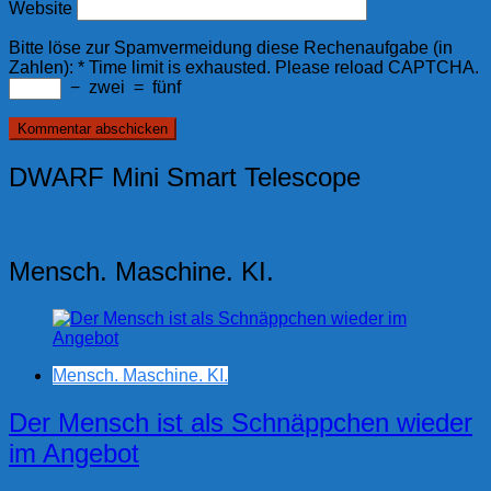
Website
Bitte löse zur Spamvermeidung diese Rechenaufgabe (in
Zahlen):
*
Time limit is exhausted. Please reload CAPTCHA.
−
zwei
=
fünf
DWARF Mini Smart Telescope
Mensch. Maschine. KI.
Mensch. Maschine. KI.
Der Mensch ist als Schnäppchen wieder
im Angebot