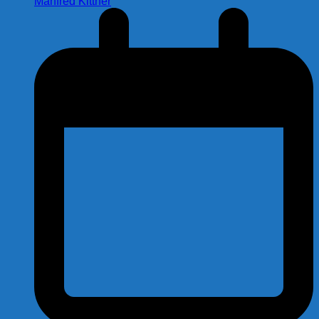
Manfred Kittner