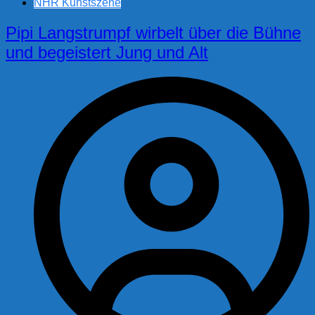
NHR Kunstszene
Pipi Langstrumpf wirbelt über die Bühne
und begeistert Jung und Alt