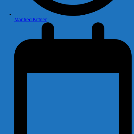
Manfred Kittner