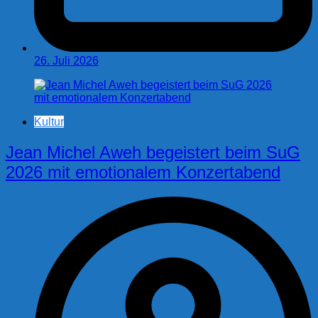
26. Juli 2026
Kultur
Jean Michel Aweh begeistert beim SuG
2026 mit emotionalem Konzertabend