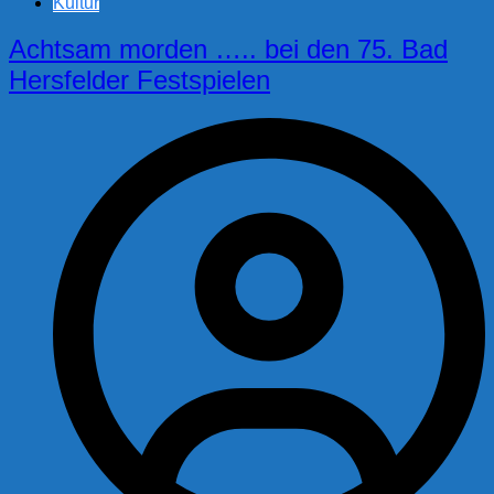
Kultur
Achtsam morden ….. bei den 75. Bad
Hersfelder Festspielen