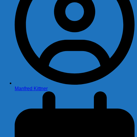
Manfred Kittner