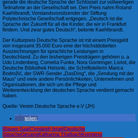
gerade die deutsche Sprache der Schlüssel zur vollwertigen
Teilnahme an der Gesellschaft sei. Den Preis nahm Roland
Kaehlbrandt, Vorstandsvorsitzender der Stiftung
Polytechnische Gesellschaft entgegen. „
Deutsch ist die
Sprache der Zukunft für all die Kinder, die wir in Frankfurt
fördern. Und zwar gutes Deutsch“, betonte Kaehlbrandt.
Der Kulturpreis Deutsche Sprache ist mit einem Preisgeld
von insgesamt 35.000 Euro eine der höchstdotierten
Auszeichnungen für sprachliche Leistungen in
Deutschland. Zu den bisherigen Preisträgern gehören u. a.
Udo Lindenberg, Cornelia Funke, Nora Gomringer, Loriot, die
Deutsche Bibliothek Helsinki, die Schriftstellerin Marica
Bodrožić, der SWR-Sender „DasDing“, die „Sendung mit der
Maus“ und viele andere Persönlichkeiten, Unternehmen und
Organisationen, die sich um die Pflege und
Weiterentwicklung der deutschen Sprache verdient gemacht
haben.
Quelle: Verein Deutsche Sprache e.V (JH)
teilen
Blauen Saal
Christoph Israel
Deutsche
Sprache
Gesang
Katharina Thalbach
Kongress