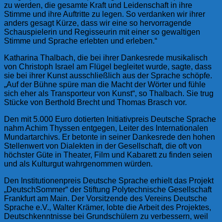
zu werden, die gesamte Kraft und Leidenschaft in ihre
Stimme und ihre Auftritte zu legen. So verdanken wir ihrer
anders gesagt Kürze, dass wir eine so hervorragende
Schauspielerin und Regisseurin mit einer so gewaltigen
Stimme und Sprache erlebten und erleben.“
Katharina Thalbach, die bei ihrer Dankesrede musikalisch
von Christoph Israel am Flügel begleitet wurde, sagte, dass
sie bei ihrer Kunst ausschließlich aus der Sprache schöpfe.
„Auf der Bühne spüre man die Macht der Wörter und fühle
sich eher als Transporteur von Kunst“, so Thalbach. Sie trug
Stücke von Berthold Brecht und Thomas Brasch vor.
Den mit 5.000 Euro dotierten Initiativpreis Deutsche Sprache
nahm Achim Thyssen entgegen, Leiter des Internationalen
Mundartarchivs. Er betonte in seiner Dankesrede den hohen
Stellenwert von Dialekten in der Gesellschaft, die oft von
höchster Güte in Theater, Film und Kabarett zu finden seien
und als Kulturgut wahrgenommen würden.
Den Institutionenpreis Deutsche Sprache erhielt das Projekt
„DeutschSommer“ der Stiftung Polytechnische Gesellschaft
Frankfurt am Main. Der Vorsitzende des Vereins Deutsche
Sprache e.V., Walter Krämer, lobte die Arbeit des Projektes,
Deutschkenntnisse bei Grundschülern zu verbessern, weil