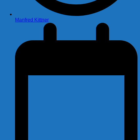
Manfred Kittner