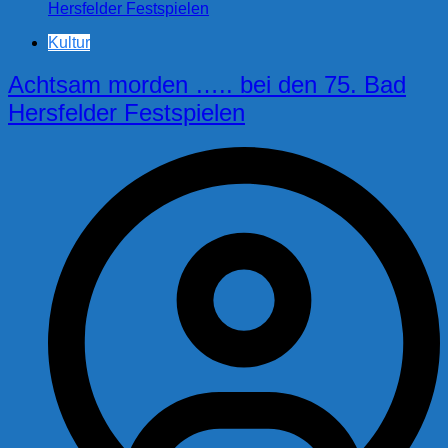
Kultur
Achtsam morden ….. bei den 75. Bad
Hersfelder Festspielen