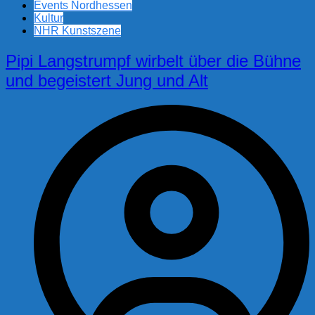
Events Nordhessen
Kultur
NHR Kunstszene
Pipi Langstrumpf wirbelt über die Bühne
und begeistert Jung und Alt