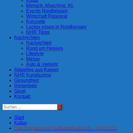
Kultur
Mensch. Maschine. KI.
Events Nordhessen
Wirtschaft Regional
Konzerte
Lecker essen in Nordhessen
NHR Tipps
Nachrichten
Nachrichten
Rund um Hessen
Lifestyle
Messe
Auto & Verkehr
Aktuelles aus Kassel
NHR Kunstszene
Gesundheit
Reisetipps
Sport
Kontakt
Start
Kultur
Das Programm im Kulturzelt vom 13. – 19.7.2012