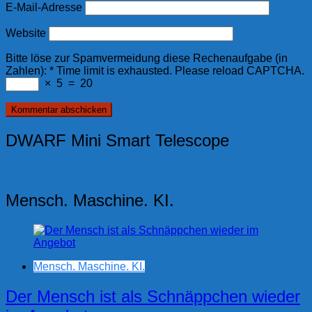
E-Mail-Adresse
Website
Bitte löse zur Spamvermeidung diese Rechenaufgabe (in
Zahlen):
*
Time limit is exhausted. Please reload CAPTCHA.
×
5
=
20
DWARF Mini Smart Telescope
Mensch. Maschine. KI.
Mensch. Maschine. KI.
Der Mensch ist als Schnäppchen wieder