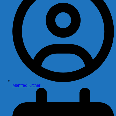
Manfred Kittner