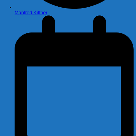
Manfred Kittner