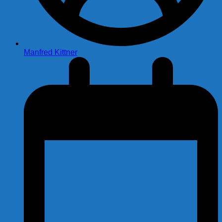
Manfred Kittner