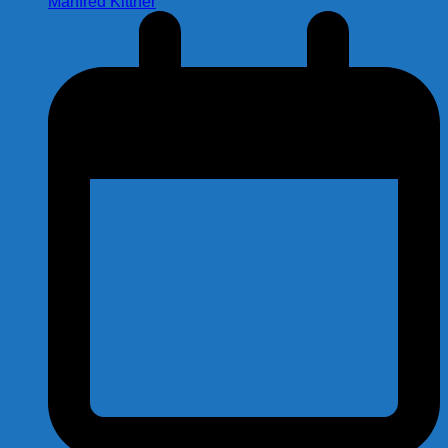
Manfred Kittner