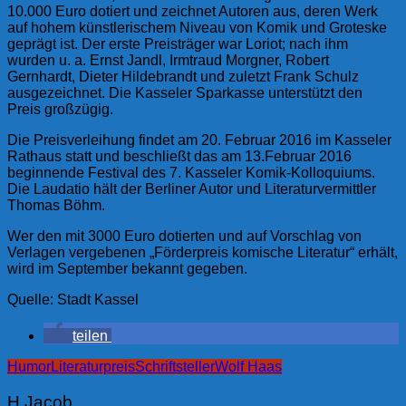
10.000 Euro dotiert und zeichnet Autoren aus, deren Werk
auf hohem künstlerischem Niveau von Komik und Groteske
geprägt ist. Der erste Preisträger war Loriot; nach ihm
wurden u. a. Ernst Jandl, Irmtraud Morgner, Robert
Gernhardt, Dieter Hildebrandt und zuletzt Frank Schulz
ausgezeichnet. Die Kasseler Sparkasse unterstützt den
Preis großzügig.
Die Preisverleihung findet am 20. Februar 2016 im Kasseler
Rathaus statt und beschließt das am 13.Februar 2016
beginnende Festival des 7. Kasseler Komik-Kolloquiums.
Die Laudatio hält der Berliner Autor und Literaturvermittler
Thomas Böhm.
Wer den mit 3000 Euro dotierten und auf Vorschlag von
Verlagen vergebenen „Förderpreis komische Literatur“ erhält,
wird im September bekannt gegeben.
Quelle: Stadt Kassel
teilen
Humor
Literaturpreis
Schriftsteller
Wolf Haas
H.Jacob