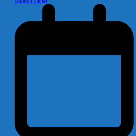
Manfred Kittner