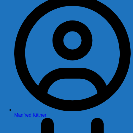
Manfred Kittner