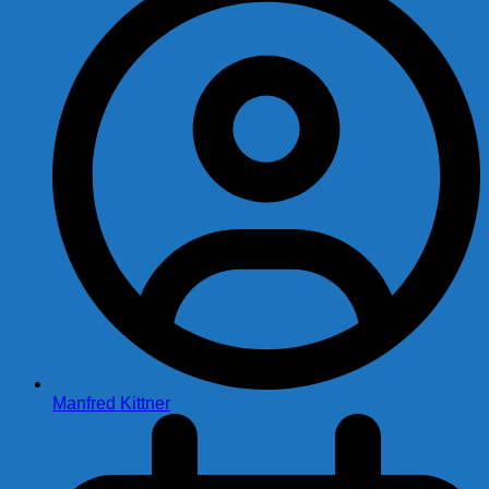
Manfred Kittner