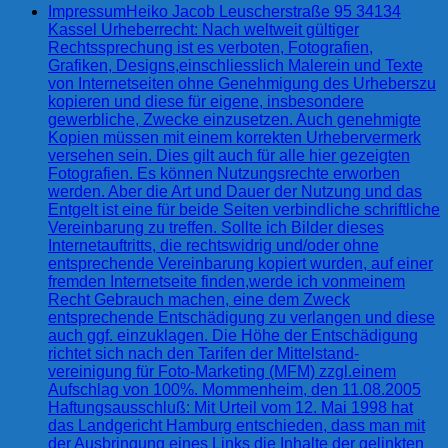
Impressum
Heiko Jacob Leuscherstraße 95 34134
Kassel Urheberrecht: Nach weltweit gültiger
Rechtssprechung ist es verboten, Fotografien,
Grafiken, Designs,einschliesslich Malerein und Texte
von Internetseiten ohne Genehmigung des Urheberszu
kopieren und diese für eigene, insbesondere
gewerbliche, Zwecke einzusetzen. Auch genehmigte
Kopien müssen mit einem korrekten Urhebervermerk
versehen sein. Dies gilt auch für alle hier gezeigten
Fotografien. Es können Nutzungsrechte erworben
werden. Aber die Art und Dauer der Nutzung und das
Entgelt ist eine für beide Seiten verbindliche schriftliche
Vereinbarung zu treffen. Sollte ich Bilder dieses
Internetauftritts, die rechtswidrig und/oder ohne
entsprechende Vereinbarung kopiert wurden, auf einer
fremden Internetseite finden,werde ich vonmeinem
Recht Gebrauch machen, eine dem Zweck
entsprechende Entschädigung zu verlangen und diese
auch ggf. einzuklagen. Die Höhe der Entschädigung
richtet sich nach den Tarifen der Mittelstand-
vereinigung für Foto-Marketing (MFM) zzgl.einem
Aufschlag von 100%. Mommenheim, den 11.08.2005
Haftungsausschluß: Mit Urteil vom 12. Mai 1998 hat
das Landgericht Hamburg entschieden, dass man mit
der Ausbringung eines Links die Inhalte der gelinkten