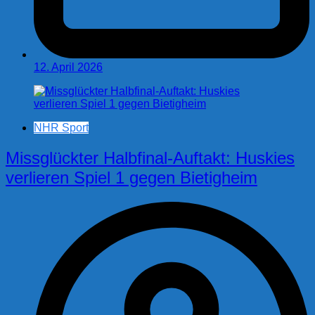
12. April 2026
NHR Sport
Missglückter Halbfinal-Auftakt: Huskies
verlieren Spiel 1 gegen Bietigheim