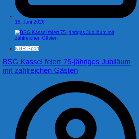
18. Juni 2026
NHR Sport
BSG Kassel feiert 75-jähriges Jubiläum
mit zahlreichen Gästen