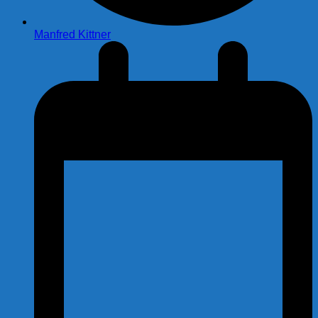
Manfred Kittner