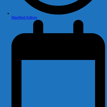
Manfred Kittner