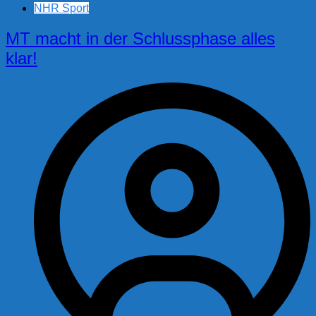
NHR Sport
MT macht in der Schlussphase alles
klar!