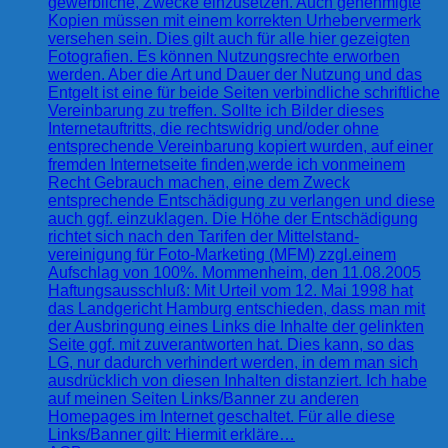
gewerbliche, Zwecke einzusetzen. Auch genehmigte
Kopien müssen mit einem korrekten Urhebervermerk
versehen sein. Dies gilt auch für alle hier gezeigten
Fotografien. Es können Nutzungsrechte erworben
werden. Aber die Art und Dauer der Nutzung und das
Entgelt ist eine für beide Seiten verbindliche schriftliche
Vereinbarung zu treffen. Sollte ich Bilder dieses
Internetauftritts, die rechtswidrig und/oder ohne
entsprechende Vereinbarung kopiert wurden, auf einer
fremden Internetseite finden,werde ich vonmeinem
Recht Gebrauch machen, eine dem Zweck
entsprechende Entschädigung zu verlangen und diese
auch ggf. einzuklagen. Die Höhe der Entschädigung
richtet sich nach den Tarifen der Mittelstand-
vereinigung für Foto-Marketing (MFM) zzgl.einem
Aufschlag von 100%. Mommenheim, den 11.08.2005
Haftungsausschluß: Mit Urteil vom 12. Mai 1998 hat
das Landgericht Hamburg entschieden, dass man mit
der Ausbringung eines Links die Inhalte der gelinkten
Seite ggf. mit zuverantworten hat. Dies kann, so das
LG, nur dadurch verhindert werden, in dem man sich
ausdrücklich von diesen Inhalten distanziert. Ich habe
auf meinen Seiten Links/Banner zu anderen
Homepages im Internet geschaltet. Für alle diese
Links/Banner gilt: Hiermit erkläre…