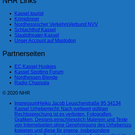
NHR Links
Kassel tourist
Krimidinner
Nordhessischer VerkehrsVerbund NVV
Schlachthof Kassel
Staatstheater-Kassel
Unser Account auf Mastodon
Partnerseiten
EC Kassel Huskies
Kassel Spotting Forum
Nordhessen-Blende
Radio Chassala
© 2020 NHR
Impressum
Heiko Jacob Leuscherstraße 95 34134
Kassel Urheberrecht: Nach weltweit gültiger
Rechtssprechung ist es verboten, Fotografien,
Grafiken, Designs,einschliesslich Malerein und Texte
von Internetseiten ohne Genehmigung des Urheberszu
kopieren und diese für eigene, insbesondere