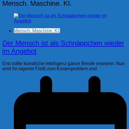
Mensch. Maschine. KI.
Mensch. Maschine. KI.
Der Mensch ist als Schnäppchen wieder
im Angebot
Erst sollte künstliche Intelligenz ganze Berufe ersetzen. Nun
wird ihr eigener Fleiß zum Kostenproblem und