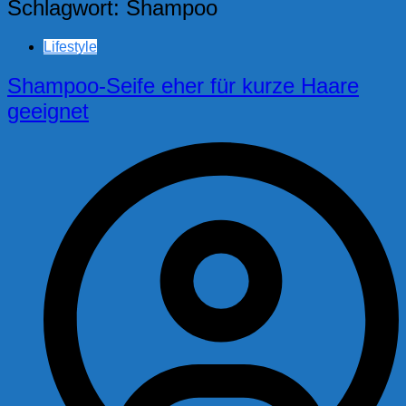
Schlagwort:
Shampoo
Lifestyle
Shampoo-Seife eher für kurze Haare
geeignet