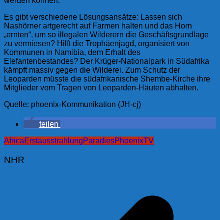
werden können.
Es gibt verschiedene Lösungsansätze: Lassen sich
Nashörner artgerecht auf Farmen halten und das Horn
„ernten“, um so illegalen Wilderern die Geschäftsgrundlage
zu vermiesen? Hilft die Trophäenjagd, organisiert von
Kommunen in Namibia, dem Erhalt des
Elefantenbestandes? Der Krüger-Nationalpark in Südafrika
kämpft massiv gegen die Wilderei. Zum Schutz der
Leoparden müsste die südafrikanische Shembe-Kirche ihre
Mitglieder vom Tragen von Leoparden-Häuten abhalten.
Quelle: phoenix-Kommunikation (JH-cj)
teilen
Africa
Erstausstrahlung
Paradies
Phoenix
TV
NHR
Beitragsnavigation