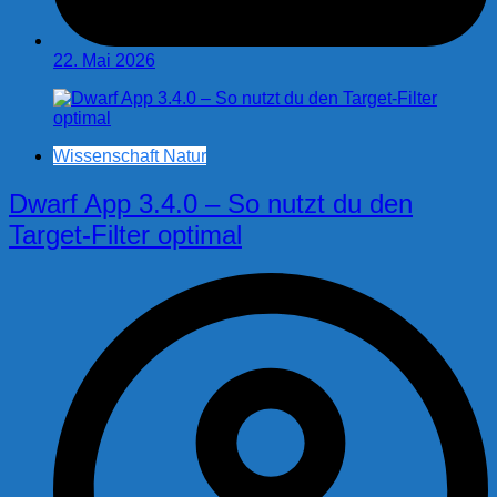
22. Mai 2026
Wissenschaft Natur
Dwarf App 3.4.0 – So nutzt du den
Target-Filter optimal