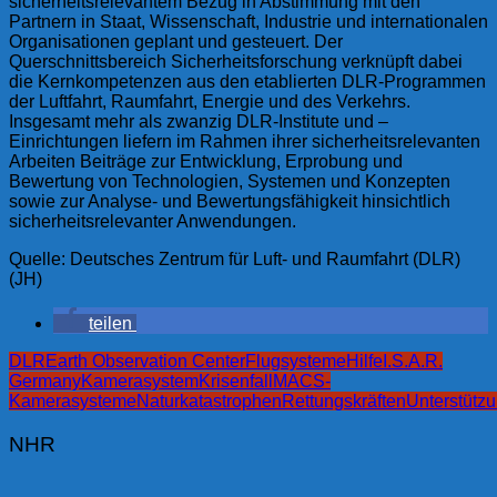
sicherheitsrelevantem Bezug in Abstimmung mit den
Partnern in Staat, Wissenschaft, Industrie und internationalen
Organisationen geplant und gesteuert. Der
Querschnittsbereich Sicherheitsforschung verknüpft dabei
die Kernkompetenzen aus den etablierten DLR-Programmen
der Luftfahrt, Raumfahrt, Energie und des Verkehrs.
Insgesamt mehr als zwanzig DLR-Institute und –
Einrichtungen liefern im Rahmen ihrer sicherheitsrelevanten
Arbeiten Beiträge zur Entwicklung, Erprobung und
Bewertung von Technologien, Systemen und Konzepten
sowie zur Analyse- und Bewertungsfähigkeit hinsichtlich
sicherheitsrelevanter Anwendungen.
Quelle: Deutsches Zentrum für Luft- und Raumfahrt (DLR)
(JH)
teilen
DLR
Earth Observation Center
Flugsysteme
Hilfe
I.S.A.R.
Germany
Kamerasystem
Krisenfall
MACS-
Kamerasysteme
Naturkatastrophen
Rettungskräften
Unterstütz
NHR
Beitragsnavigation