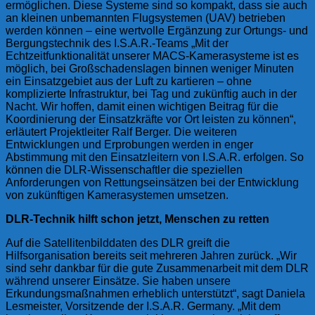
ermöglichen. Diese Systeme sind so kompakt, dass sie auch
an kleinen unbemannten Flugsystemen (UAV) betrieben
werden können – eine wertvolle Ergänzung zur Ortungs- und
Bergungstechnik des I.S.A.R.-Teams „Mit der
Echtzeitfunktionalität unserer MACS-Kamerasysteme ist es
möglich, bei Großschadenslagen binnen weniger Minuten
ein Einsatzgebiet aus der Luft zu kartieren – ohne
komplizierte Infrastruktur, bei Tag und zukünftig auch in der
Nacht. Wir hoffen, damit einen wichtigen Beitrag für die
Koordinierung der Einsatzkräfte vor Ort leisten zu können“,
erläutert Projektleiter Ralf Berger. Die weiteren
Entwicklungen und Erprobungen werden in enger
Abstimmung mit den Einsatzleitern von I.S.A.R. erfolgen. So
können die DLR-Wissenschaftler die speziellen
Anforderungen von Rettungseinsätzen bei der Entwicklung
von zukünftigen Kamerasystemen umsetzen.
DLR-Technik hilft schon jetzt, Menschen zu retten
Auf die Satellitenbilddaten des DLR greift die
Hilfsorganisation bereits seit mehreren Jahren zurück. „Wir
sind sehr dankbar für die gute Zusammenarbeit mit dem DLR
während unserer Einsätze. Sie haben unsere
Erkundungsmaßnahmen erheblich unterstützt“, sagt Daniela
Lesmeister, Vorsitzende der I.S.A.R. Germany. „Mit dem