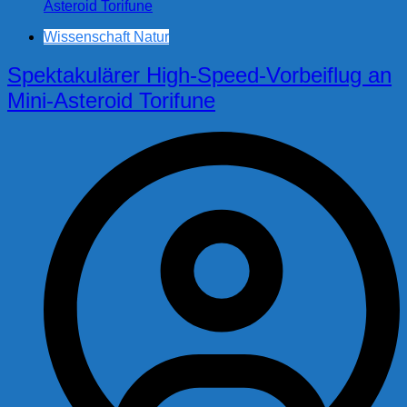
Wissenschaft Natur
Spektakulärer High-Speed-Vorbeiflug an
Mini-Asteroid Torifune