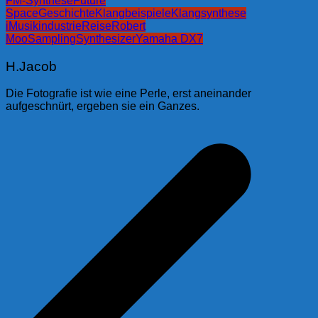
FM-Synthese
Future
Space
Geschichte
Klangbeispiele
Klangsynthese
i
Musikindustrie
Reise
Robert
Moo
Sampling
Synthesizer
Yamaha DX7
H.Jacob
Die Fotografie ist wie eine Perle, erst aneinander
aufgeschnürt, ergeben sie ein Ganzes.
Beitragsnavigation