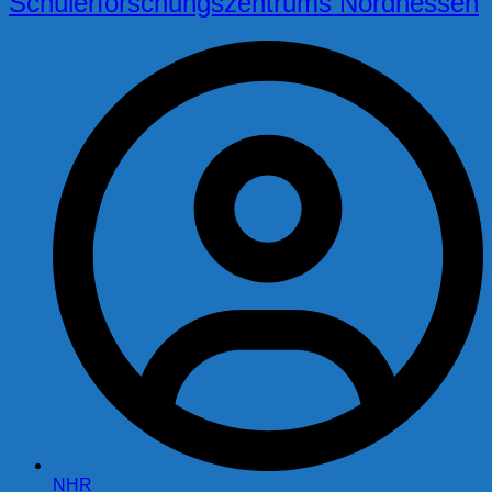
Schülerforschungszentrums Nordhessen
NHR