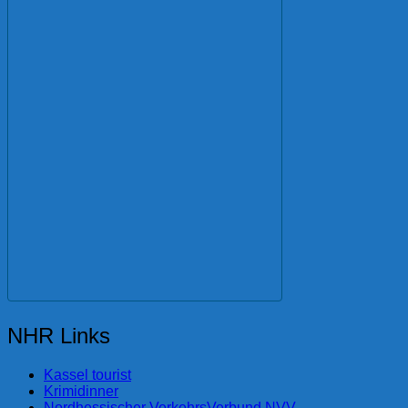
NHR Links
Kassel tourist
Krimidinner
Nordhessischer VerkehrsVerbund NVV