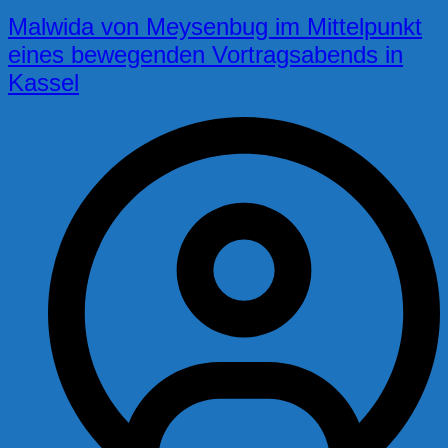
Malwida von Meysenbug im Mittelpunkt
eines bewegenden Vortragsabends in
Kassel