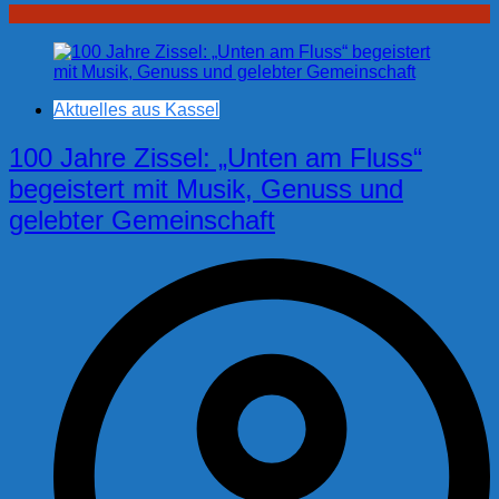
Aktuelles aus Kassel
100 Jahre Zissel: „Unten am Fluss“
begeistert mit Musik, Genuss und
gelebter Gemeinschaft