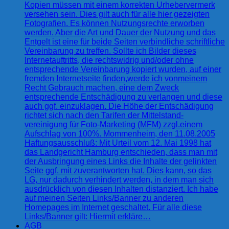
Kopien müssen mit einem korrekten Urhebervermerk
versehen sein. Dies gilt auch für alle hier gezeigten
Fotografien. Es können Nutzungsrechte erworben
werden. Aber die Art und Dauer der Nutzung und das
Entgelt ist eine für beide Seiten verbindliche schriftliche
Vereinbarung zu treffen. Sollte ich Bilder dieses
Internetauftritts, die rechtswidrig und/oder ohne
entsprechende Vereinbarung kopiert wurden, auf einer
fremden Internetseite finden,werde ich vonmeinem
Recht Gebrauch machen, eine dem Zweck
entsprechende Entschädigung zu verlangen und diese
auch ggf. einzuklagen. Die Höhe der Entschädigung
richtet sich nach den Tarifen der Mittelstand-
vereinigung für Foto-Marketing (MFM) zzgl.einem
Aufschlag von 100%. Mommenheim, den 11.08.2005
Haftungsausschluß: Mit Urteil vom 12. Mai 1998 hat
das Landgericht Hamburg entschieden, dass man mit
der Ausbringung eines Links die Inhalte der gelinkten
Seite ggf. mit zuverantworten hat. Dies kann, so das
LG, nur dadurch verhindert werden, in dem man sich
ausdrücklich von diesen Inhalten distanziert. Ich habe
auf meinen Seiten Links/Banner zu anderen
Homepages im Internet geschaltet. Für alle diese
Links/Banner gilt: Hiermit erkläre…
AGB