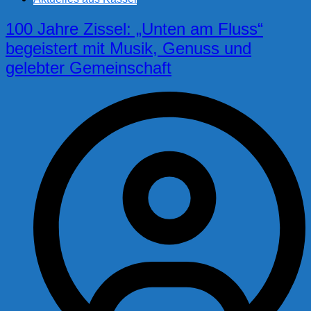
100 Jahre Zissel: „Unten am Fluss“
begeistert mit Musik, Genuss und
gelebter Gemeinschaft