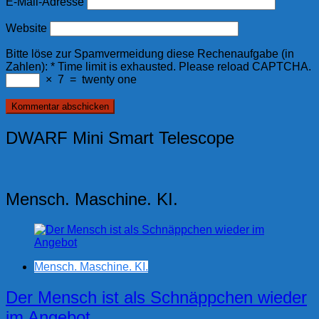
E-Mail-Adresse
Website
Bitte löse zur Spamvermeidung diese Rechenaufgabe (in
Zahlen):
*
Time limit is exhausted. Please reload CAPTCHA.
×
7
=
twenty one
DWARF Mini Smart Telescope
Mensch. Maschine. KI.
Mensch. Maschine. KI.
Der Mensch ist als Schnäppchen wieder
im Angebot