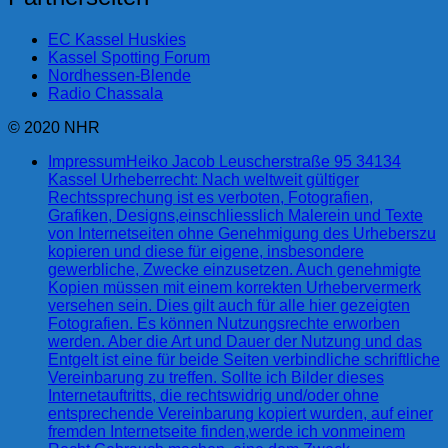
EC Kassel Huskies
Kassel Spotting Forum
Nordhessen-Blende
Radio Chassala
© 2020 NHR
Impressum
Heiko Jacob Leuscherstraße 95 34134
Kassel Urheberrecht: Nach weltweit gültiger
Rechtssprechung ist es verboten, Fotografien,
Grafiken, Designs,einschliesslich Malerein und Texte
von Internetseiten ohne Genehmigung des Urheberszu
kopieren und diese für eigene, insbesondere
gewerbliche, Zwecke einzusetzen. Auch genehmigte
Kopien müssen mit einem korrekten Urhebervermerk
versehen sein. Dies gilt auch für alle hier gezeigten
Fotografien. Es können Nutzungsrechte erworben
werden. Aber die Art und Dauer der Nutzung und das
Entgelt ist eine für beide Seiten verbindliche schriftliche
Vereinbarung zu treffen. Sollte ich Bilder dieses
Internetauftritts, die rechtswidrig und/oder ohne
entsprechende Vereinbarung kopiert wurden, auf einer
fremden Internetseite finden,werde ich vonmeinem