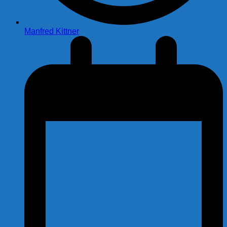
Manfred Kittner