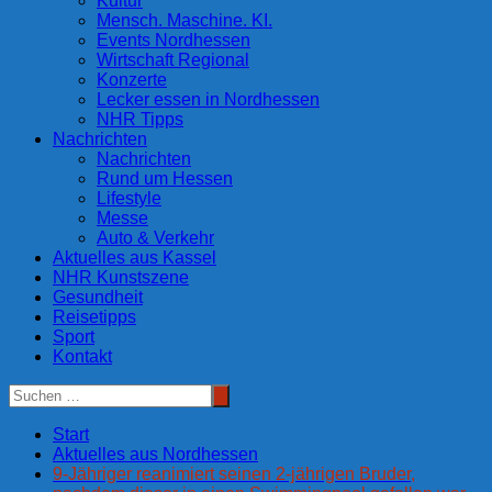
Kultur
Mensch. Maschine. KI.
Events Nordhessen
Wirtschaft Regional
Konzerte
Lecker essen in Nordhessen
NHR Tipps
Nachrichten
Nachrichten
Rund um Hessen
Lifestyle
Messe
Auto & Verkehr
Aktuelles aus Kassel
NHR Kunstszene
Gesundheit
Reisetipps
Sport
Kontakt
Start
Aktuelles aus Nordhessen
9-Jähriger reanimiert seinen 2-jährigen Bruder,