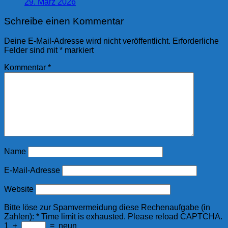
29. März 2026
Schreibe einen Kommentar
Deine E-Mail-Adresse wird nicht veröffentlicht.
Erforderliche
Felder sind mit
*
markiert
Kommentar
*
Name
E-Mail-Adresse
Website
Bitte löse zur Spamvermeidung diese Rechenaufgabe (in
Zahlen):
*
Time limit is exhausted. Please reload CAPTCHA.
1
+
=
neun