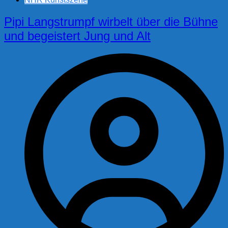
Pipi Langstrumpf wirbelt über die Bühne
und begeistert Jung und Alt