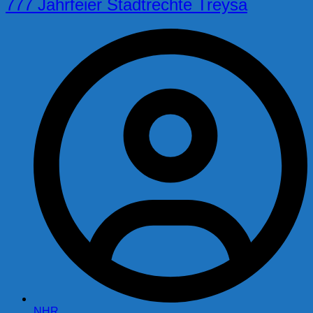
777 Jahrfeier Stadtrechte Treysa
NHR