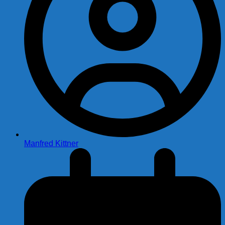
Manfred Kittner