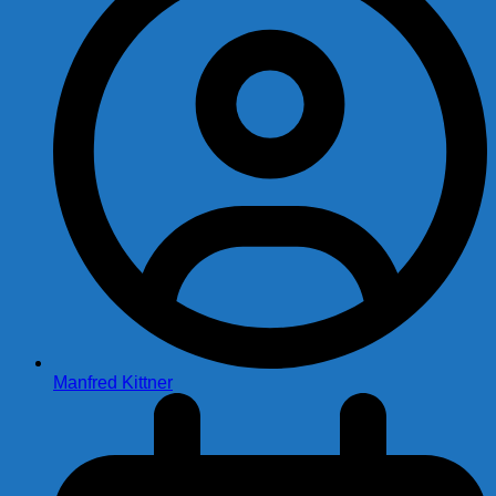
Manfred Kittner