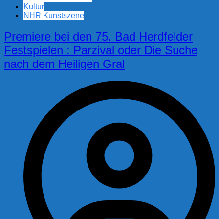
Kultur
NHR Kunstszene
Premiere bei den 75. Bad Herdfelder
Festspielen : Parzival oder Die Suche
nach dem Heiligen Gral