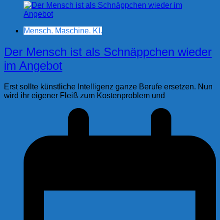
Mensch. Maschine. KI.
Der Mensch ist als Schnäppchen wieder
im Angebot
Erst sollte künstliche Intelligenz ganze Berufe ersetzen. Nun
wird ihr eigener Fleiß zum Kostenproblem und