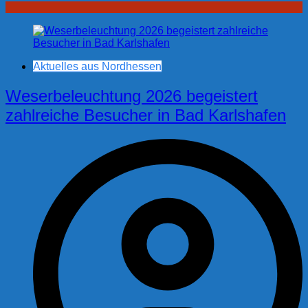
Aktuelles aus Nordhessen
Weserbeleuchtung 2026 begeistert
zahlreiche Besucher in Bad Karlshafen