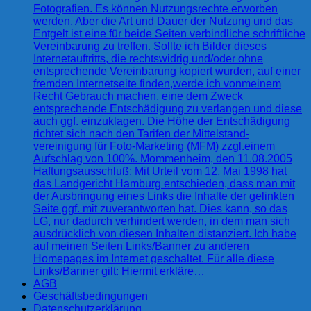
Fotografien. Es können Nutzungsrechte erworben
werden. Aber die Art und Dauer der Nutzung und das
Entgelt ist eine für beide Seiten verbindliche schriftliche
Vereinbarung zu treffen. Sollte ich Bilder dieses
Internetauftritts, die rechtswidrig und/oder ohne
entsprechende Vereinbarung kopiert wurden, auf einer
fremden Internetseite finden,werde ich vonmeinem
Recht Gebrauch machen, eine dem Zweck
entsprechende Entschädigung zu verlangen und diese
auch ggf. einzuklagen. Die Höhe der Entschädigung
richtet sich nach den Tarifen der Mittelstand-
vereinigung für Foto-Marketing (MFM) zzgl.einem
Aufschlag von 100%. Mommenheim, den 11.08.2005
Haftungsausschluß: Mit Urteil vom 12. Mai 1998 hat
das Landgericht Hamburg entschieden, dass man mit
der Ausbringung eines Links die Inhalte der gelinkten
Seite ggf. mit zuverantworten hat. Dies kann, so das
LG, nur dadurch verhindert werden, in dem man sich
ausdrücklich von diesen Inhalten distanziert. Ich habe
auf meinen Seiten Links/Banner zu anderen
Homepages im Internet geschaltet. Für alle diese
Links/Banner gilt: Hiermit erkläre…
AGB
Geschäftsbedingungen
Datenschutzerklärung