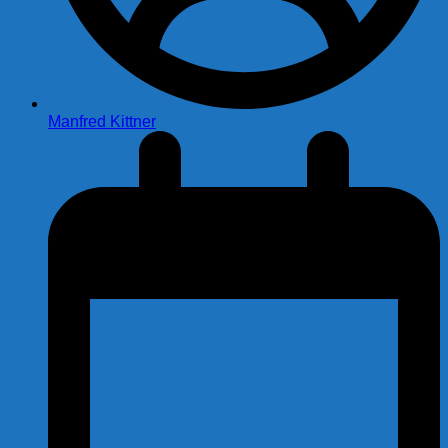
Manfred Kittner