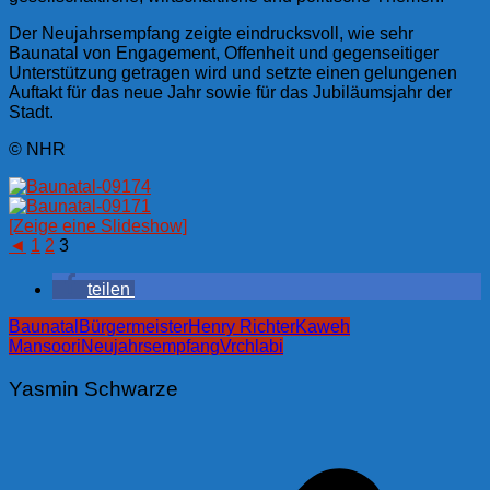
Der Neujahrsempfang zeigte eindrucksvoll, wie sehr
Baunatal von Engagement, Offenheit und gegenseitiger
Unterstützung getragen wird und setzte einen gelungenen
Auftakt für das neue Jahr sowie für das Jubiläumsjahr der
Stadt.
© NHR
[Zeige eine Slideshow]
◄
1
2
3
teilen
Baunatal
Bürgermeister
Henry Richter
Kaweh
Mansoori
Neujahrsempfang
Vrchlabi
Yasmin Schwarze
Beitragsnavigation