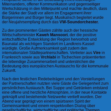
Miteinanders, offener Kommunikation und gegenseitiger
Wertschätzung in den Mittelpunkt und machte deutlich, dass
die Stärke der Stadt vor allem im Engagement ihrer
Bürgerinnen und Bürger liegt. Musikalisch begleitet wurde
der Neujahrsempfang durch das
VW-Soundorchester.
Zu den prominenten Gästen zählte auch der hessische
Wirtschaftsminister
Kaweh Mansoori
, der die positive
wirtschaftliche Entwicklung der Region hervorhob und
Baunatal als wichtigen Standort im Landkreis Kassel
würdigte. Große Aufmerksamkeit galt zudem den
internationalen Städtepartnerschaften. Vertreter aus
Vire
in
Frankreich sowie aus
Vrchlabi
in Tschechien präsentierten
die lebendige Zusammenarbeit und unterstrichen die
Bedeutung des europäischen Austauschs für die kommunale
Zukunft.
Nach den festlichen Redebeiträgen und den Vorstellungen
der Partnerschaften nutzten viele Gäste die Gelegenheit zum
persönlichen Austausch. Bei Suppe und Getränken entstand
eine offene und herzliche Atmosphäre, in der neue Kontakte
geknüpft und bestehende Netzwerke vertieft wurden. Der
Abend war geprägt von einem spürbaren Spirit der
Gemeinsamkeit und einem respektvollen Dialog über
gesellschaftliche, wirtschaftliche und politische Themen.