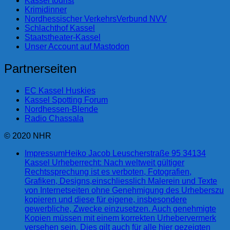
Kassel tourist
Krimidinner
Nordhessischer VerkehrsVerbund NVV
Schlachthof Kassel
Staatstheater-Kassel
Unser Account auf Mastodon
Partnerseiten
EC Kassel Huskies
Kassel Spotting Forum
Nordhessen-Blende
Radio Chassala
© 2020 NHR
Impressum
Heiko Jacob Leuscherstraße 95 34134
Kassel Urheberrecht: Nach weltweit gültiger
Rechtssprechung ist es verboten, Fotografien,
Grafiken, Designs,einschliesslich Malerein und Texte
von Internetseiten ohne Genehmigung des Urheberszu
kopieren und diese für eigene, insbesondere
gewerbliche, Zwecke einzusetzen. Auch genehmigte
Kopien müssen mit einem korrekten Urhebervermerk
versehen sein. Dies gilt auch für alle hier gezeigten