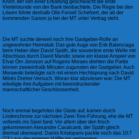
Knorr, der von einer Erkältung geschwächt die erste
Viertelstunde von der Bank beobachtete. Die Regie bei den
Löwen führte deshalb Olle Forsell Schefvert, der ab der
kommenden Saison ja bei der MT unter Vertrag steht.
Die MT suchte derweil noch ihre Gastgeber-Rolle an
ungewohnter Heimstatt. Das gute Auge von Erik Balenciaga
beim Heber über David Späth, die souveräne erste Welle mit
Abschluss durch David Mandic sowie ein klasse Anspiel von
Elvar Örn Jonsson auf Rogerio Moraes drehten die Partie
binnen zweieinhalb Minuten zugunsten der Gastgeber. Auch
Morawski beteiligte sich mit einem Hechtsprung nach David
Mórés Dreher-Versuch. Woran klar abzulesen war: Die MT
erledigte ihre Aufgaben mit beeindruckender
mannschaftlicher Geschlossenheit.
Noch einmal begehrten die Gäste auf, kamen durch
Lindenchrone zur nächsten Zwei-Tore-Führung, ehe die MT
vollends ins Spiel fand. Vor allem über den frisch
gekommenen Alexandre Cavalcanti, der Späth gleich
dreimal überwand. Dainis Kristopans packte noch das 10:7
(23.) aus der eigenen Hälfte ins verlassene