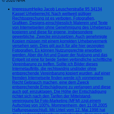
© 2020 NHR
Impressum
Heiko Jacob Leuscherstraße 95 34134
Kassel Urheberrecht: Nach weltweit gültiger
Rechtssprechung ist es verboten, Fotografien,
Grafiken, Designs,einschliesslich Malerein und Texte
von Internetseiten ohne Genehmigung des Urheberszu
kopieren und diese für eigene, insbesondere
gewerbliche, Zwecke einzusetzen. Auch genehmigte
Kopien müssen mit einem korrekten Urhebervermerk
versehen sein. Dies gilt auch für alle hier gezeigten
Fotografien. Es können Nutzungsrechte erworben
werden. Aber die Art und Dauer der Nutzung und das
Entgelt ist eine für beide Seiten verbindliche schriftliche
Vereinbarung zu treffen. Sollte ich Bilder dieses
Internetauftritts, die rechtswidrig und/oder ohne
entsprechende Vereinbarung kopiert wurden, auf einer
fremden Internetseite finden,werde ich vonmeinem
Recht Gebrauch machen, eine dem Zweck
entsprechende Entschädigung zu verlangen und diese
auch ggf. einzuklagen. Die Höhe der Entschädigung
richtet sich nach den Tarifen der Mittelstand-
vereinigung für Foto-Marketing (MFM) zzgl.einem
Aufschlag von 100%. Mommenheim, den 11.08.2005
Haftungsausschluß: Mit Urteil vom 12. Mai 1998 hat