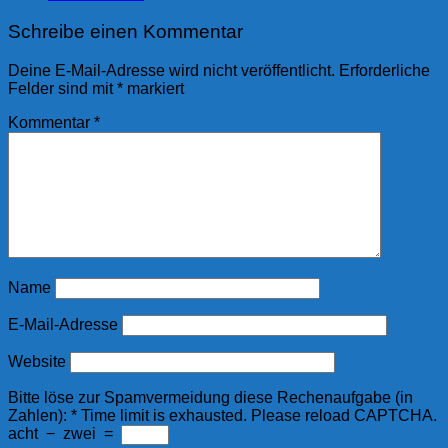
Schreibe einen Kommentar
Deine E-Mail-Adresse wird nicht veröffentlicht.
Erforderliche
Felder sind mit
*
markiert
Kommentar
*
Name
E-Mail-Adresse
Website
Bitte löse zur Spamvermeidung diese Rechenaufgabe (in
Zahlen):
*
Time limit is exhausted. Please reload CAPTCHA.
acht
−
zwei
=