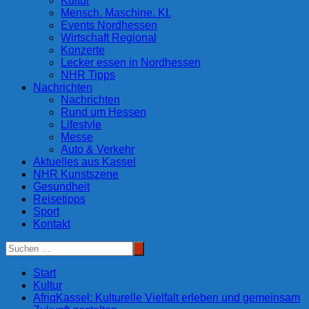
Kultur
Mensch. Maschine. KI.
Events Nordhessen
Wirtschaft Regional
Konzerte
Lecker essen in Nordhessen
NHR Tipps
Nachrichten
Nachrichten
Rund um Hessen
Lifestyle
Messe
Auto & Verkehr
Aktuelles aus Kassel
NHR Kunstszene
Gesundheit
Reisetipps
Sport
Kontakt
Start
Kultur
AfriqKassel: Kulturelle Vielfalt erleben und gemeinsam