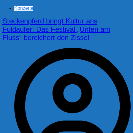
Konzerte
Steckenpferd bringt Kultur ans
Fuldaufer: Das Festival „Unten am
Fluss“ bereichert den Zissel