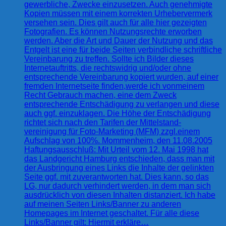
gewerbliche, Zwecke einzusetzen. Auch genehmigte
Kopien müssen mit einem korrekten Urhebervermerk
versehen sein. Dies gilt auch für alle hier gezeigten
Fotografien. Es können Nutzungsrechte erworben
werden. Aber die Art und Dauer der Nutzung und das
Entgelt ist eine für beide Seiten verbindliche schriftliche
Vereinbarung zu treffen. Sollte ich Bilder dieses
Internetauftritts, die rechtswidrig und/oder ohne
entsprechende Vereinbarung kopiert wurden, auf einer
fremden Internetseite finden,werde ich vonmeinem
Recht Gebrauch machen, eine dem Zweck
entsprechende Entschädigung zu verlangen und diese
auch ggf. einzuklagen. Die Höhe der Entschädigung
richtet sich nach den Tarifen der Mittelstand-
vereinigung für Foto-Marketing (MFM) zzgl.einem
Aufschlag von 100%. Mommenheim, den 11.08.2005
Haftungsausschluß: Mit Urteil vom 12. Mai 1998 hat
das Landgericht Hamburg entschieden, dass man mit
der Ausbringung eines Links die Inhalte der gelinkten
Seite ggf. mit zuverantworten hat. Dies kann, so das
LG, nur dadurch verhindert werden, in dem man sich
ausdrücklich von diesen Inhalten distanziert. Ich habe
auf meinen Seiten Links/Banner zu anderen
Homepages im Internet geschaltet. Für alle diese
Links/Banner gilt: Hiermit erkläre…