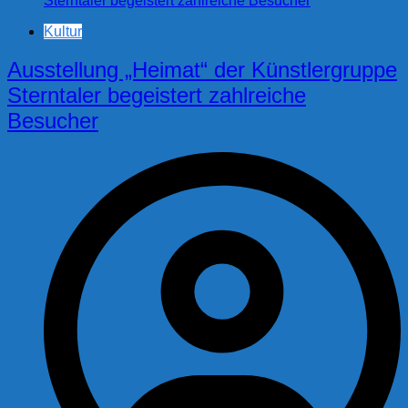
Kultur
Ausstellung „Heimat“ der Künstlergruppe
Sterntaler begeistert zahlreiche
Besucher