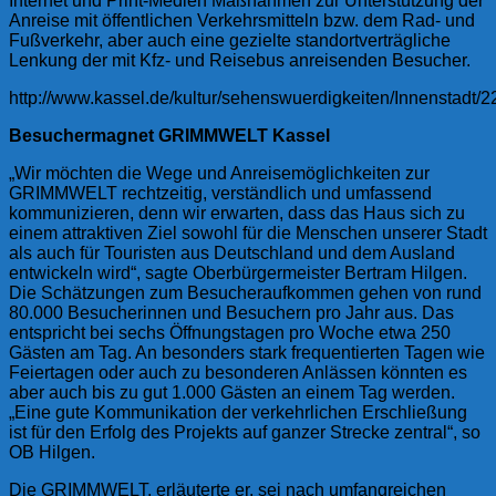
Internet und Print-Medien Maßnahmen zur Unterstützung der
Anreise mit öffentlichen Verkehrsmitteln bzw. dem Rad- und
Fußverkehr, aber auch eine gezielte standortverträgliche
Lenkung der mit Kfz- und Reisebus anreisenden Besucher.
http://www.kassel.de/kultur/sehenswuerdigkeiten/Innenstadt/2
Besuchermagnet GRIMMWELT Kassel
„Wir möchten die Wege und Anreisemöglichkeiten zur
GRIMMWELT rechtzeitig, verständlich und umfassend
kommunizieren, denn wir erwarten, dass das Haus sich zu
einem attraktiven Ziel sowohl für die Menschen unserer Stadt
als auch für Touristen aus Deutschland und dem Ausland
entwickeln wird“, sagte Oberbürgermeister Bertram Hilgen.
Die Schätzungen zum Besucheraufkommen gehen von rund
80.000 Besucherinnen und Besuchern pro Jahr aus. Das
entspricht bei sechs Öffnungstagen pro Woche etwa 250
Gästen am Tag. An besonders stark frequentierten Tagen wie
Feiertagen oder auch zu besonderen Anlässen könnten es
aber auch bis zu gut 1.000 Gästen an einem Tag werden.
„Eine gute Kommunikation der verkehrlichen Erschließung
ist für den Erfolg des Projekts auf ganzer Strecke zentral“, so
OB Hilgen.
Die GRIMMWELT, erläuterte er, sei nach umfangreichen