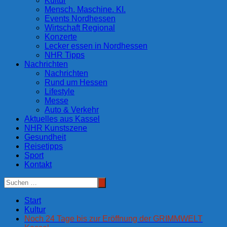
Kultur
Mensch. Maschine. KI.
Events Nordhessen
Wirtschaft Regional
Konzerte
Lecker essen in Nordhessen
NHR Tipps
Nachrichten
Nachrichten
Rund um Hessen
Lifestyle
Messe
Auto & Verkehr
Aktuelles aus Kassel
NHR Kunstszene
Gesundheit
Reisetipps
Sport
Kontakt
Start
Kultur
Noch 24 Tage bis zur Eröffnung der GRIMMWELT