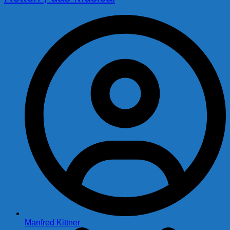
Manfred Kittner