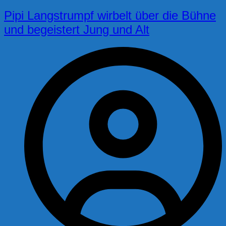
Pipi Langstrumpf wirbelt über die Bühne
und begeistert Jung und Alt