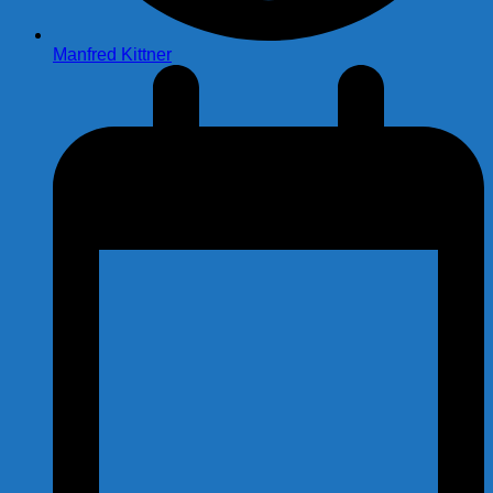
Manfred Kittner