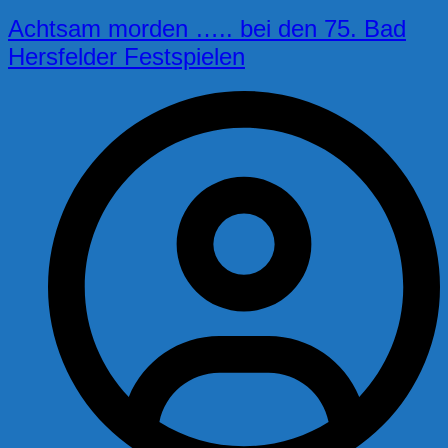
Achtsam morden ….. bei den 75. Bad
Hersfelder Festspielen