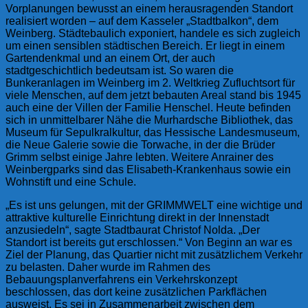
Vorplanungen bewusst an einem herausragenden Standort
realisiert worden – auf dem Kasseler „Stadtbalkon“, dem
Weinberg. Städtebaulich exponiert, handele es sich zugleich
um einen sensiblen städtischen Bereich. Er liegt in einem
Gartendenkmal und an einem Ort, der auch
stadtgeschichtlich bedeutsam ist. So waren die
Bunkeranlagen im Weinberg im 2. Weltkrieg Zufluchtsort für
viele Menschen, auf dem jetzt bebauten Areal stand bis 1945
auch eine der Villen der Familie Henschel. Heute befinden
sich in unmittelbarer Nähe die Murhardsche Bibliothek, das
Museum für Sepulkralkultur, das Hessische Landesmuseum,
die Neue Galerie sowie die Torwache, in der die Brüder
Grimm selbst einige Jahre lebten. Weitere Anrainer des
Weinbergparks sind das Elisabeth-Krankenhaus sowie ein
Wohnstift und eine Schule.
„Es ist uns gelungen, mit der GRIMMWELT eine wichtige und
attraktive kulturelle Einrichtung direkt in der Innenstadt
anzusiedeln“, sagte Stadtbaurat Christof Nolda. „Der
Standort ist bereits gut erschlossen.“ Von Beginn an war es
Ziel der Planung, das Quartier nicht mit zusätzlichem Verkehr
zu belasten. Daher wurde im Rahmen des
Bebauungsplanverfahrens ein Verkehrskonzept
beschlossen, das dort keine zusätzlichen Parkflächen
ausweist. Es sei in Zusammenarbeit zwischen dem