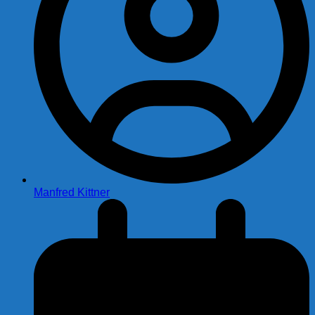
Manfred Kittner