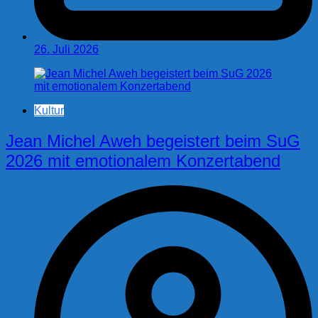
26. Juli 2026
Kultur
Jean Michel Aweh begeistert beim SuG
2026 mit emotionalem Konzertabend