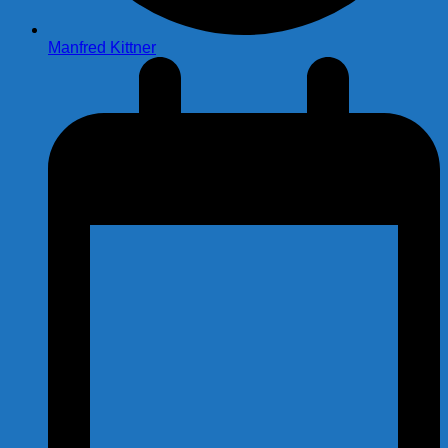
Manfred Kittner