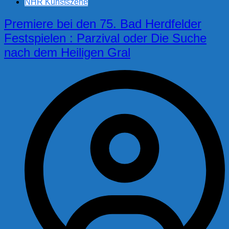
NHR Kunstszene
Premiere bei den 75. Bad Herdfelder
Festspielen : Parzival oder Die Suche
nach dem Heiligen Gral