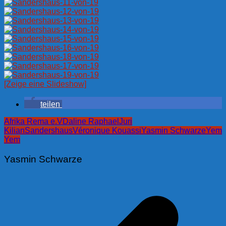
[Zeige eine Slideshow]
teilen
Afrika Rema e.V
Daline Raphael
Juri
Kilian
Sandershaus
Véronique Kouassi
Yasmin Schwarze
Yem
Yem
Yasmin Schwarze
Beitragsnavigation