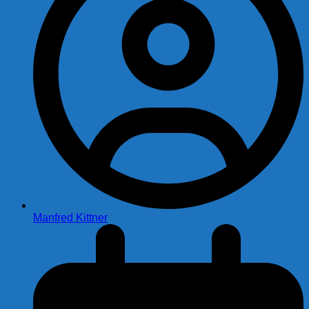
Manfred Kittner