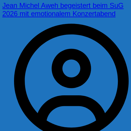
Jean Michel Aweh begeistert beim SuG
2026 mit emotionalem Konzertabend