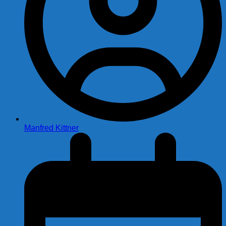
Manfred Kittner