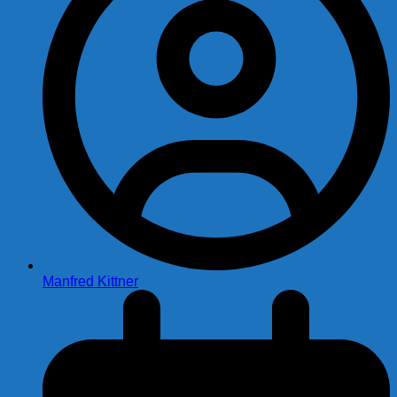
Manfred Kittner