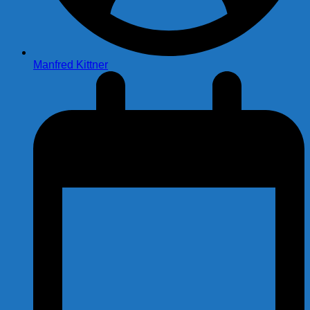
Manfred Kittner