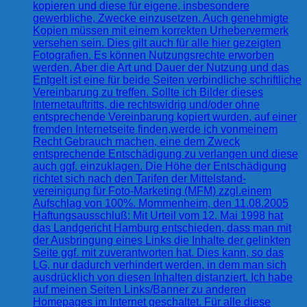
kopieren und diese für eigene, insbesondere
gewerbliche, Zwecke einzusetzen. Auch genehmigte
Kopien müssen mit einem korrekten Urhebervermerk
versehen sein. Dies gilt auch für alle hier gezeigten
Fotografien. Es können Nutzungsrechte erworben
werden. Aber die Art und Dauer der Nutzung und das
Entgelt ist eine für beide Seiten verbindliche schriftliche
Vereinbarung zu treffen. Sollte ich Bilder dieses
Internetauftritts, die rechtswidrig und/oder ohne
entsprechende Vereinbarung kopiert wurden, auf einer
fremden Internetseite finden,werde ich vonmeinem
Recht Gebrauch machen, eine dem Zweck
entsprechende Entschädigung zu verlangen und diese
auch ggf. einzuklagen. Die Höhe der Entschädigung
richtet sich nach den Tarifen der Mittelstand-
vereinigung für Foto-Marketing (MFM) zzgl.einem
Aufschlag von 100%. Mommenheim, den 11.08.2005
Haftungsausschluß: Mit Urteil vom 12. Mai 1998 hat
das Landgericht Hamburg entschieden, dass man mit
der Ausbringung eines Links die Inhalte der gelinkten
Seite ggf. mit zuverantworten hat. Dies kann, so das
LG, nur dadurch verhindert werden, in dem man sich
ausdrücklich von diesen Inhalten distanziert. Ich habe
auf meinen Seiten Links/Banner zu anderen
Homepages im Internet geschaltet. Für alle diese