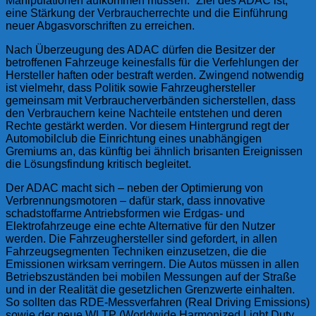
Manipulationen aufkommen müssen.“ Ziel des ADAC ist,
eine Stärkung der Verbraucherrechte und die Einführung
neuer Abgasvorschriften zu erreichen.
Nach Überzeugung des ADAC dürfen die Besitzer der
betroffenen Fahrzeuge keinesfalls für die Verfehlungen der
Hersteller haften oder bestraft werden. Zwingend notwendig
ist vielmehr, dass Politik sowie Fahrzeughersteller
gemeinsam mit Verbraucherverbänden sicherstellen, dass
den Verbrauchern keine Nachteile entstehen und deren
Rechte gestärkt werden. Vor diesem Hintergrund regt der
Automobilclub die Einrichtung eines unabhängigen
Gremiums an, das künftig bei ähnlich brisanten Ereignissen
die Lösungsfindung kritisch begleitet.
Der ADAC macht sich – neben der Optimierung von
Verbrennungsmotoren – dafür stark, dass innovative
schadstoffarme Antriebsformen wie Erdgas- und
Elektrofahrzeuge eine echte Alternative für den Nutzer
werden. Die Fahrzeughersteller sind gefordert, in allen
Fahrzeugsegmenten Techniken einzusetzen, die die
Emissionen wirksam verringern. Die Autos müssen in allen
Betriebszuständen bei mobilen Messungen auf der Straße
und in der Realität die gesetzlichen Grenzwerte einhalten.
So sollten das RDE-Messverfahren (Real Driving Emissions)
sowie der neue WLTP (Worldwide Harmonized Light Duty