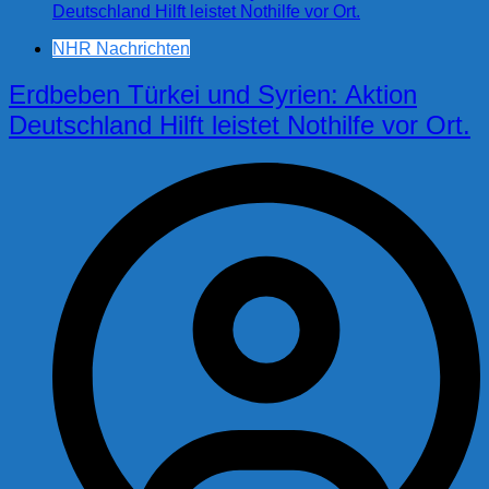
NHR Nachrichten
Erdbeben Türkei und Syrien: Aktion
Deutschland Hilft leistet Nothilfe vor Ort.