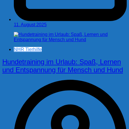
11. August 2025
NHR Tierhilfe
Hundetraining im Urlaub: Spaß, Lernen
und Entspannung für Mensch und Hund