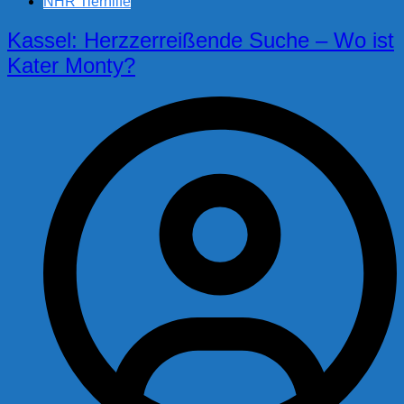
NHR Tierhilfe
Kassel: Herzzerreißende Suche – Wo ist
Kater Monty?