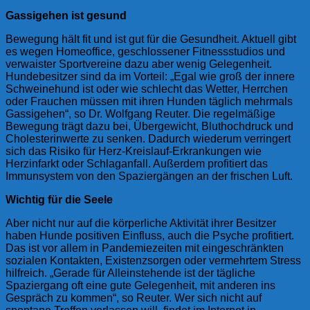
Gassigehen ist gesund
Bewegung hält fit und ist gut für die Gesundheit. Aktuell gibt
es wegen Homeoffice, geschlossener Fitnessstudios und
verwaister Sportvereine dazu aber wenig Gelegenheit.
Hundebesitzer sind da im Vorteil: „Egal wie groß der innere
Schweinehund ist oder wie schlecht das Wetter, Herrchen
oder Frauchen müssen mit ihren Hunden täglich mehrmals
Gassigehen“, so Dr. Wolfgang Reuter. Die regelmäßige
Bewegung trägt dazu bei, Übergewicht, Bluthochdruck und
Cholesterinwerte zu senken. Dadurch wiederum verringert
sich das Risiko für Herz-Kreislauf-Erkrankungen wie
Herzinfarkt oder Schlaganfall. Außerdem profitiert das
Immunsystem von den Spaziergängen an der frischen Luft.
Wichtig für die Seele
Aber nicht nur auf die körperliche Aktivität ihrer Besitzer
haben Hunde positiven Einfluss, auch die Psyche profitiert.
Das ist vor allem in Pandemiezeiten mit eingeschränkten
sozialen Kontakten, Existenzsorgen oder vermehrtem Stress
hilfreich. „Gerade für Alleinstehende ist der tägliche
Spaziergang oft eine gute Gelegenheit, mit anderen ins
Gespräch zu kommen“, so Reuter. Wer sich nicht auf