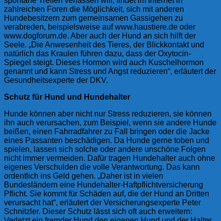
spontane Treffen verlassen will, findet im Internet in
zahlreichen Foren die Möglichkeit, sich mit anderen
Hundebesitzern zum gemeinsamen Gassigehen zu
verabreden, beispielsweise auf www.haustiere.de oder
www.dogforum.de. Aber auch der Hund an sich hilft der
Seele. „Die Anwesenheit des Tieres, der Blickkontakt und
natürlich das Kraulen führen dazu, dass der Oxytocin-
Spiegel steigt. Dieses Hormon wird auch Kuschelhormon
genannt und kann Stress und Angst reduzieren“, erläutert der
Gesundheitsexperte der DKV.
Schutz für Hund und Hundehalter
Hunde können aber nicht nur Stress reduzieren, sie können
ihn auch verursachen, zum Beispiel, wenn sie andere Hunde
beißen, einen Fahrradfahrer zu Fall bringen oder die Jacke
eines Passanten beschädigen. Da Hunde gerne toben und
spielen, lassen sich solche oder andere unschöne Folgen
nicht immer vermeiden. Dafür tragen Hundehalter auch ohne
eigenes Verschulden die volle Verantwortung. Das kann
ordentlich ins Geld gehen. „Daher ist in vielen
Bundesländern eine Hundehalter-Haftpflichtversicherung
Pflicht. Sie kommt für Schäden auf, die der Hund an Dritten
verursacht hat“, erläutert der Versicherungsexperte Peter
Schnitzler. Dieser Schutz lässt sich oft auch erweitern:
Verletzt ein fremder Hund den eigenen Hund und der Halter