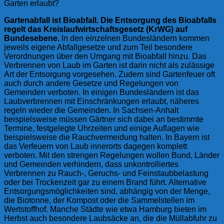
Garten erlaubt?
Gartenabfall ist Bioabfall. Die Entsorgung des Bioabfalls
regelt das Kreislaufwirtschaftsgesetz (KrWG) auf
Bundesebene.
In den einzelnen Bundesländern kommen
jeweils eigene Abfallgesetze und zum Teil besondere
Verordnungen über den Umgang mit Bioabfall hinzu. Das
Verbrennen von Laub im Garten ist darin nicht als zulässige
Art der Entsorgung vorgesehen. Zudem sind Gartenfeuer oft
auch durch andere Gesetze und Regelungen von
Gemeinden verboten. In einigen Bundesländern ist das
Laubverbrennen mit Einschränkungen erlaubt, näheres
regeln wieder die Gemeinden. In Sachsen-Anhalt
beispielsweise müssen Gärtner sich dabei an bestimmte
Termine, festgelegte Uhrzeiten und einige Auflagen wie
beispielsweise die Rauchvermeidung halten. In Bayern ist
das Verfeuern von Laub innerorts dagegen komplett
verboten. Mit den strengen Regelungen wollen Bund, Länder
und Gemeinden verhindern, dass unkontrolliertes
Verbrennen zu Rauch-, Geruchs- und Feinstaubbelastung
oder bei Trockenzeit gar zu einem Brand führt. Alternative
Entsorgungsmöglichkeiten sind, abhängig von der Menge,
die Biotonne, der Kompost oder die Sammelstellen im
Wertstoffhof. Manche Städte wie etwa Hamburg bieten im
Herbst auch besondere Laubsäcke an, die die Müllabfuhr zu