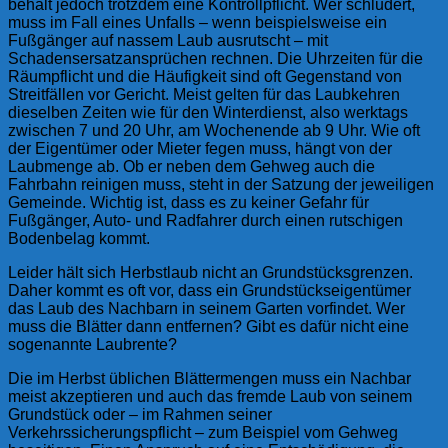
behält jedoch trotzdem eine Kontrollpflicht. Wer schludert,
muss im Fall eines Unfalls – wenn beispielsweise ein
Fußgänger auf nassem Laub ausrutscht – mit
Schadensersatzansprüchen rechnen. Die Uhrzeiten für die
Räumpflicht und die Häufigkeit sind oft Gegenstand von
Streitfällen vor Gericht. Meist gelten für das Laubkehren
dieselben Zeiten wie für den Winterdienst, also werktags
zwischen 7 und 20 Uhr, am Wochenende ab 9 Uhr. Wie oft
der Eigentümer oder Mieter fegen muss, hängt von der
Laubmenge ab. Ob er neben dem Gehweg auch die
Fahrbahn reinigen muss, steht in der Satzung der jeweiligen
Gemeinde. Wichtig ist, dass es zu keiner Gefahr für
Fußgänger, Auto- und Radfahrer durch einen rutschigen
Bodenbelag kommt.
Leider hält sich Herbstlaub nicht an Grundstücksgrenzen.
Daher kommt es oft vor, dass ein Grundstückseigentümer
das Laub des Nachbarn in seinem Garten vorfindet. Wer
muss die Blätter dann entfernen? Gibt es dafür nicht eine
sogenannte Laubrente?
Die im Herbst üblichen Blättermengen muss ein Nachbar
meist akzeptieren und auch das fremde Laub von seinem
Grundstück oder – im Rahmen seiner
Verkehrssicherungspflicht – zum Beispiel vom Gehweg