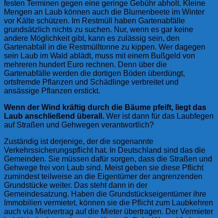
festen Terminen gegen eine geringe Gebühr abholt. Kleine
Mengen an Laub können auch die Blumenbeete im Winter
vor Kälte schützen. Im Restmüll haben Gartenabfälle
grundsätzlich nichts zu suchen. Nur, wenn es gar keine
andere Möglichkeit gibt, kann es zulässig sein, den
Gartenabfall in die Restmülltonne zu kippen. Wer dagegen
sein Laub im Wald ablädt, muss mit einem Bußgeld von
mehreren hundert Euro rechnen. Denn über die
Gartenabfälle werden die dortigen Böden überdüngt,
ortsfremde Pflanzen und Schädlinge verbreitet und
ansässige Pflanzen erstickt.
Wenn der Wind kräftig durch die Bäume pfeift, liegt das
Laub anschließend überall.
Wer ist dann für das Laubfegen
auf Straßen und Gehwegen verantwortlich?
Zuständig ist derjenige, der die sogenannte
Verkehrssicherungspflicht hat. In Deutschland sind das die
Gemeinden. Sie müssen dafür sorgen, dass die Straßen und
Gehwege frei von Laub sind. Meist geben sie diese Pflicht
zumindest teilweise an die Eigentümer der angrenzenden
Grundstücke weiter. Das steht dann in der
Gemeindesatzung. Haben die Grundstückseigentümer ihre
Immobilien vermietet, können sie die Pflicht zum Laubkehren
auch via Mietvertrag auf die Mieter übertragen. Der Vermieter