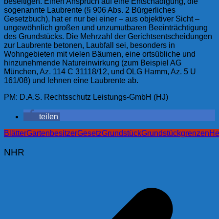
beseitigen. Einen Anspruch auf eine Entschädigung, die
sogenannte Laubrente (§ 906 Abs. 2 Bürgerliches
Gesetzbuch), hat er nur bei einer – aus objektiver Sicht –
ungewöhnlich großen und unzumutbaren Beeinträchtigung
des Grundstücks. Die Mehrzahl der Gerichtsentscheidungen
zur Laubrente betonen, Laubfall sei, besonders in
Wohngebieten mit vielen Bäumen, eine ortsübliche und
hinzunehmende Natureinwirkung (zum Beispiel AG
München, Az. 114 C 31118/12, und OLG Hamm, Az. 5 U
161/08) und lehnen eine Laubrente ab.
PM: D.A.S. Rechtsschutz Leistungs-GmbH (HJ)
teilen
Blätter
Gartenbesitzer
Gesetz
Grundstück
Grundstückgrenzen
He
NHR
Beitragsnavigation