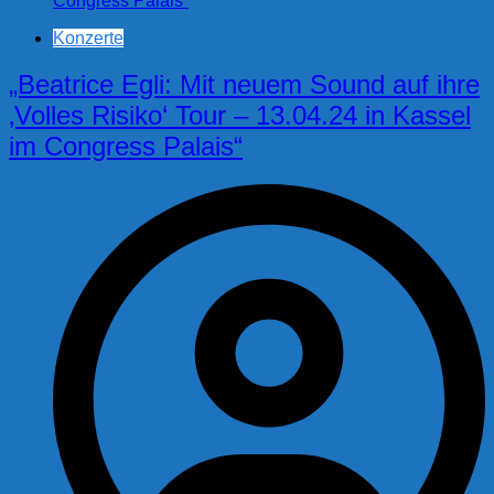
Konzerte
„Beatrice Egli: Mit neuem Sound auf ihre
‚Volles Risiko‘ Tour – 13.04.24 in Kassel
im Congress Palais“