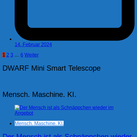
14. Februar 2024
Seitennummerierung
1
2
3
…
6
Weiter
der
DWARF Mini Smart Telescope
Beiträge
Mensch. Maschine. KI.
Mensch. Maschine. KI.
Der Mensch ist als Schnäppchen wieder