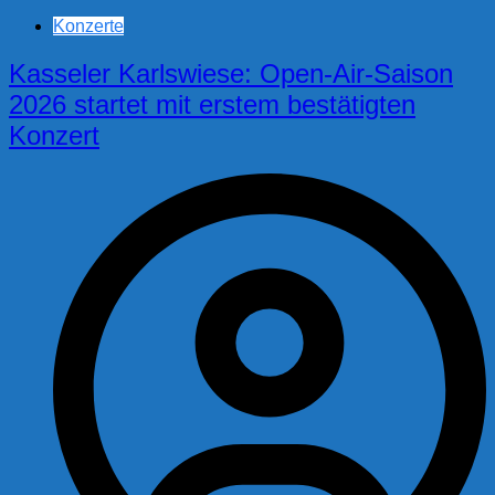
Konzerte
Kasseler Karlswiese: Open-Air-Saison
2026 startet mit erstem bestätigten
Konzert