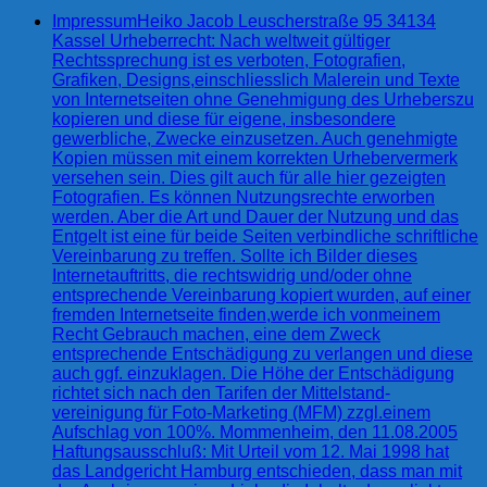
Impressum
Heiko Jacob Leuscherstraße 95 34134
Kassel Urheberrecht: Nach weltweit gültiger
Rechtssprechung ist es verboten, Fotografien,
Grafiken, Designs,einschliesslich Malerein und Texte
von Internetseiten ohne Genehmigung des Urheberszu
kopieren und diese für eigene, insbesondere
gewerbliche, Zwecke einzusetzen. Auch genehmigte
Kopien müssen mit einem korrekten Urhebervermerk
versehen sein. Dies gilt auch für alle hier gezeigten
Fotografien. Es können Nutzungsrechte erworben
werden. Aber die Art und Dauer der Nutzung und das
Entgelt ist eine für beide Seiten verbindliche schriftliche
Vereinbarung zu treffen. Sollte ich Bilder dieses
Internetauftritts, die rechtswidrig und/oder ohne
entsprechende Vereinbarung kopiert wurden, auf einer
fremden Internetseite finden,werde ich vonmeinem
Recht Gebrauch machen, eine dem Zweck
entsprechende Entschädigung zu verlangen und diese
auch ggf. einzuklagen. Die Höhe der Entschädigung
richtet sich nach den Tarifen der Mittelstand-
vereinigung für Foto-Marketing (MFM) zzgl.einem
Aufschlag von 100%. Mommenheim, den 11.08.2005
Haftungsausschluß: Mit Urteil vom 12. Mai 1998 hat
das Landgericht Hamburg entschieden, dass man mit