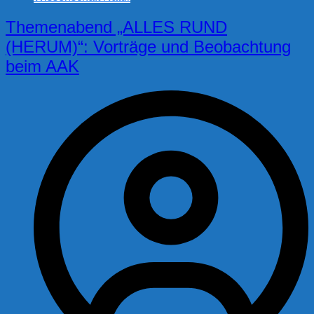
Themenabend „ALLES RUND
(HERUM)“: Vorträge und Beobachtung
beim AAK