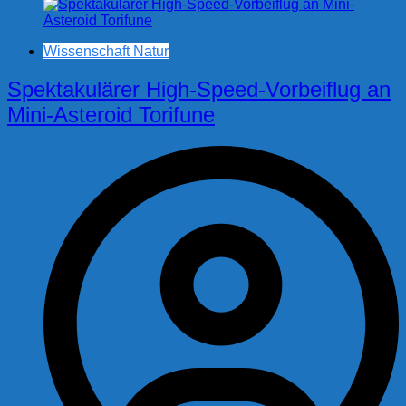
Wissenschaft Natur
Spektakulärer High-Speed-Vorbeiflug an
Mini-Asteroid Torifune