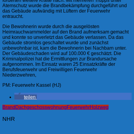
forderten weitere Kräfte nach. Mit mehreren Trupps unter
Atemschutz wurde die Brandbekämpfung durchgeführt und
das Gebäude aufwändig mit Lüftern der Feuerwehr
entraucht.
Die Bewohnerin wurde durch die ausgelösten
Heimrauchwarnmelder auf den Brand aufmerksam gemacht
und konnte so unverletzt das Gebäude verlassen. Da das
Gebäude stromlos geschaltet wurde und zunächst
unbewohnbar ist, kam die Bewohnerin bei Nachbarn unter.
Der Gebäudeschaden wird auf 100.000 € geschätzt. Die
Kriminalpolizei hat die Ermittlungen zur Brandursache
aufgenommen. Im Einsatz waren 25 Einsatzkräfte der
Berufsfeuerwehr und Freiwilligen Feuerwehr
Niederzwehren,
PM: Feuerwehr Kassel (HJ)
teilen
Brand
Dachgeschosswohnung
Feuerwehr
Holzweg
NHR
Beitragsnavigation