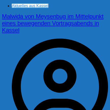
Aktuelles aus Kassel
Malwida von Meysenbug im Mittelpunkt
eines bewegenden Vortragsabends in
Kassel