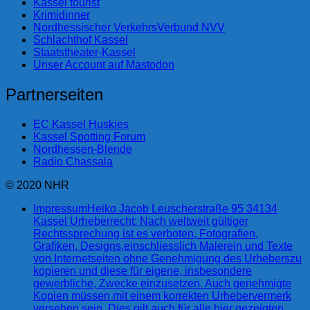
Kassel tourist
Krimidinner
Nordhessischer VerkehrsVerbund NVV
Schlachthof Kassel
Staatstheater-Kassel
Unser Account auf Mastodon
Partnerseiten
EC Kassel Huskies
Kassel Spotting Forum
Nordhessen-Blende
Radio Chassala
© 2020 NHR
Impressum
Heiko Jacob Leuscherstraße 95 34134
Kassel Urheberrecht: Nach weltweit gültiger
Rechtssprechung ist es verboten, Fotografien,
Grafiken, Designs,einschliesslich Malerein und Texte
von Internetseiten ohne Genehmigung des Urheberszu
kopieren und diese für eigene, insbesondere
gewerbliche, Zwecke einzusetzen. Auch genehmigte
Kopien müssen mit einem korrekten Urhebervermerk
versehen sein. Dies gilt auch für alle hier gezeigten